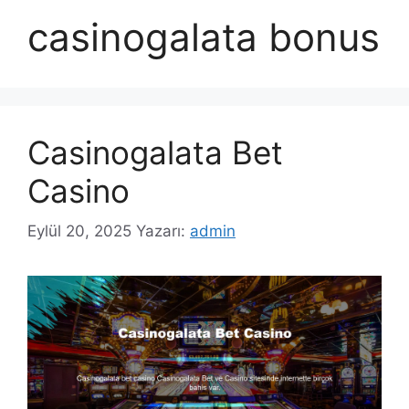
casinogalata bonus
Casinogalata Bet
Casino
Eylül 20, 2025
Yazarı:
admin