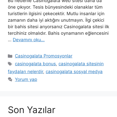
Bu nedenle Casinogalata web sitesi daha da
öne çıkıyor. Tesis bünyesindeki olanaklar tüm
turistlerin ilgisini çekecektir. Mutlu insanlar için
zamanın daha iyi aktığını unutmayın. İlgi çekici
bir bahis sitesi arıyorsanız Casinogalata sitesi ilk
tercihiniz olmalıdır. Bahis oynamanın eğlencesini
…
Devamını oku…
Kategoriler
Casinogalata Promosyonlar
Etiketler
casinogalata bonus
,
casinogalata sitesinin
faydaları nelerdir
,
casinogalata sosyal medya
Yorum yap
Son Yazılar