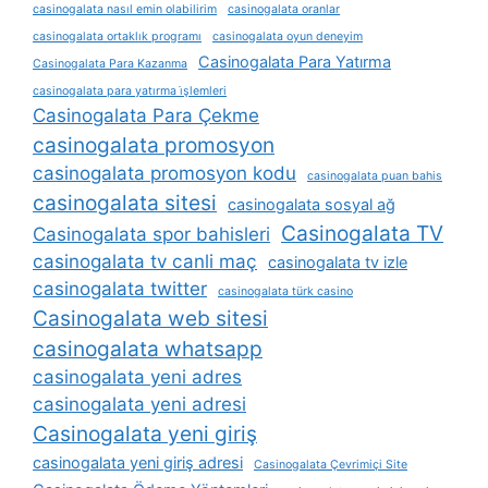
casinogalata nasıl emin olabilirim
casinogalata oranlar
casinogalata ortaklık programı
casinogalata oyun deneyim
Casinogalata Para Yatırma
Casinogalata Para Kazanma
casinogalata para yatırma i̇şlemleri
Casinogalata Para Çekme
casinogalata promosyon
casinogalata promosyon kodu
casinogalata puan bahis
casinogalata sitesi
casinogalata sosyal ağ
Casinogalata TV
Casinogalata spor bahisleri
casinogalata tv canli maç
casinogalata tv izle
casinogalata twitter
casinogalata türk casino
Casinogalata web sitesi
casinogalata whatsapp
casinogalata yeni adres
casinogalata yeni adresi
Casinogalata yeni giriş
casinogalata yeni giriş adresi
Casinogalata Çevrimiçi Site