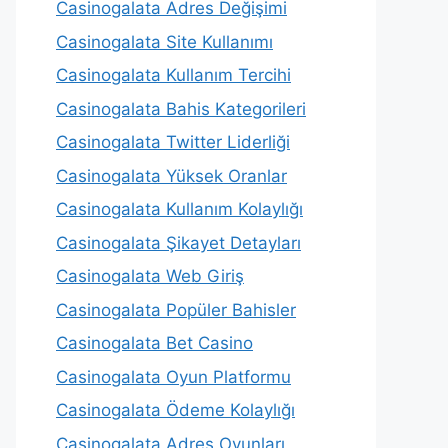
Casinogalata Adres Değişimi
Casinogalata Site Kullanımı
Casinogalata Kullanım Tercihi
Casinogalata Bahis Kategorileri
Casinogalata Twitter Liderliği
Casinogalata Yüksek Oranlar
Casinogalata Kullanım Kolaylığı
Casinogalata Şikayet Detayları
Casinogalata Web Giriş
Casinogalata Popüler Bahisler
Casinogalata Bet Casino
Casinogalata Oyun Platformu
Casinogalata Ödeme Kolaylığı
Casinogalata Adres Oyunları