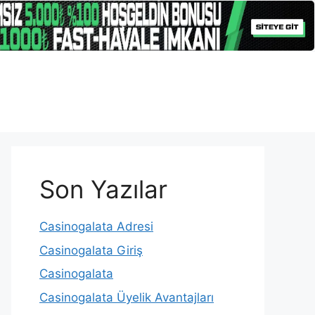
Son Yazılar
Casinogalata Adresi
Casinogalata Giriş
Casinogalata
Casinogalata Üyelik Avantajları