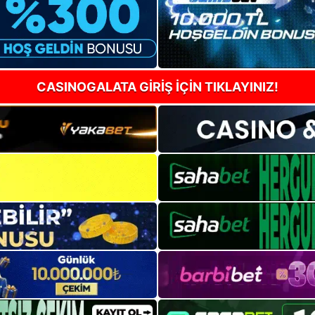
CASINOGALATA GİRİŞ İÇİN TIKLAYINIZ!