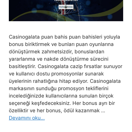
Casinogalata puan bahis puan bahisleri yoluyla
bonus biriktirmek ve bunları puan oyunlarına
dönüştürmek zahmetsizdir, bonuslardan
yararlanma ve nakde dönüştürme sürecini
basitleştirir. Casinogalata cazip fırsatlar sunuyor
ve kullanıcı dostu promosyonlar sunarak
üyelerinin rahatlığına hitap ediyor. Casinogalata
markasının sunduğu promosyon tekliflerini
incelediğinizde kullanıcılarına sunulan birçok
seçeneği keşfedeceksiniz. Her bonus ayrı bir
özelliktir ve her bonus, ödül kazanmak …
Devamını oku…