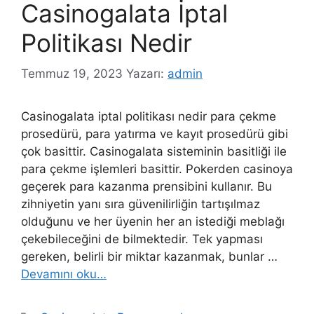
Casinogalata İptal
Politikası Nedir
Temmuz 19, 2023
Yazarı:
admin
Casinogalata iptal politikası nedir para çekme
prosedürü, para yatırma ve kayıt prosedürü gibi
çok basittir. Casinogalata sisteminin basitliği ile
para çekme işlemleri basittir. Pokerden casinoya
geçerek para kazanma prensibini kullanır. Bu
zihniyetin yanı sıra güvenilirliğin tartışılmaz
olduğunu ve her üyenin her an istediği meblağı
çekebileceğini de bilmektedir. Tek yapması
gereken, belirli bir miktar kazanmak, bunlar …
Devamını oku…