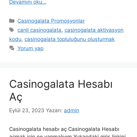
Devamını oku…
Kategoriler
Casinogalata Promosyonlar
Etiketler
canli casinogalata
,
casinogalata aktivasyon
kodu
,
casinogalata topluluğunu oluşturmak
Yorum yap
Casinogalata Hesabı
Aç
Eylül 23, 2023
Yazarı:
admin
Casinogalata hesabı aç Casinogalata Hesabı
açmak için ne yapmalıyım Yukarıdaki giriş linkini