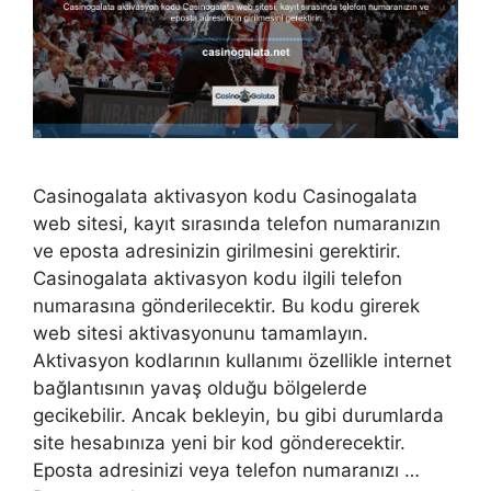
Casinogalata aktivasyon kodu Casinogalata
web sitesi, kayıt sırasında telefon numaranızın
ve eposta adresinizin girilmesini gerektirir.
Casinogalata aktivasyon kodu ilgili telefon
numarasına gönderilecektir. Bu kodu girerek
web sitesi aktivasyonunu tamamlayın.
Aktivasyon kodlarının kullanımı özellikle internet
bağlantısının yavaş olduğu bölgelerde
gecikebilir. Ancak bekleyin, bu gibi durumlarda
site hesabınıza yeni bir kod gönderecektir.
Eposta adresinizi veya telefon numaranızı …