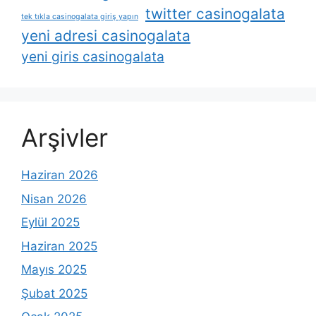
twitter casinogalata
tek tıkla casinogalata giriş yapın
yeni adresi casinogalata
yeni giris casinogalata
Arşivler
Haziran 2026
Nisan 2026
Eylül 2025
Haziran 2025
Mayıs 2025
Şubat 2025