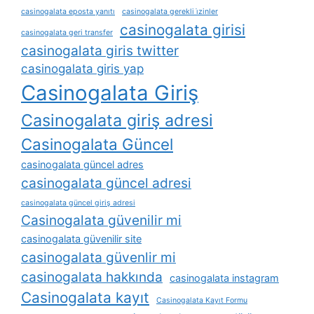
casinogalata eposta yanıtı
casinogalata gerekli i̇zinler
casinogalata girisi
casinogalata geri transfer
casinogalata giris twitter
casinogalata giris yap
Casinogalata Giriş
Casinogalata giriş adresi
Casinogalata Güncel
casinogalata güncel adres
casinogalata güncel adresi
casinogalata güncel giriş adresi
Casinogalata güvenilir mi
casinogalata güvenilir site
casinogalata güvenlir mi
casinogalata hakkında
casinogalata instagram
Casinogalata kayıt
Casinogalata Kayıt Formu