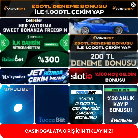
×
CASINOGALATA GİRİŞ İÇİN TIKLAYINIZ!