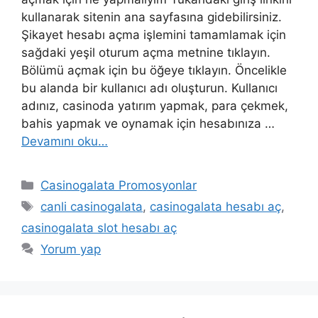
kullanarak sitenin ana sayfasına gidebilirsiniz.
Şikayet hesabı açma işlemini tamamlamak için
sağdaki yeşil oturum açma metnine tıklayın.
Bölümü açmak için bu öğeye tıklayın. Öncelikle
bu alanda bir kullanıcı adı oluşturun. Kullanıcı
adınız, casinoda yatırım yapmak, para çekmek,
bahis yapmak ve oynamak için hesabınıza …
Devamını oku…
Kategoriler
Casinogalata Promosyonlar
Etiketler
canli casinogalata
,
casinogalata hesabı aç
,
casinogalata slot hesabı aç
Yorum yap