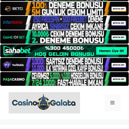
İçeriğe
atla
Menü