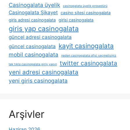
Casinogalata üyelik
casinogalata üyelik prosedürü
Casinogalata Şikayet
casino sitesi casinogalata
giris adresi casinogalata
girisi casinogalata
giris yap casinogalata
güncel adresi casinogalata
kayit casinogalata
güncel casinogalata
mobil casinogalata
neden casinogalata ofisi seçmelisiniz
twitter casinogalata
tek tıkla casinogalata giriş yapın
yeni adresi casinogalata
yeni giris casinogalata
Arşivler
Haziran 2026