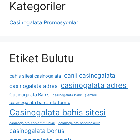
Kategoriler
Casinogalata Promosyonlar
Etiket Bulutu
canli casinogalata
bahis sitesi casinogalata
casinogalata adresi
casinogalata adres
Casinogalata Bahis
casinogalata bahis i̇şlemleri
casinogalata bahis platformu
Casinogalata bahis sitesi
casinogalata bahis tutkunları
casinogalata bahsine girin
casinogalata bonus