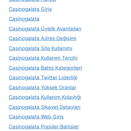
Casinogalata Giriş
Casinogalata
Casinogalata Üyelik Avantajları
Casinogalata Adres Değişimi
Casinogalata Site Kullanımı
Casinogalata Kullanım Tercihi
Casinogalata Bahis Kategorileri
Casinogalata Twitter Liderliği
Casinogalata Yüksek Oranlar
Casinogalata Kullanım Kolaylığı
Casinogalata Şikayet Detayları
Casinogalata Web Giriş
Casinogalata Popüler Bahisler