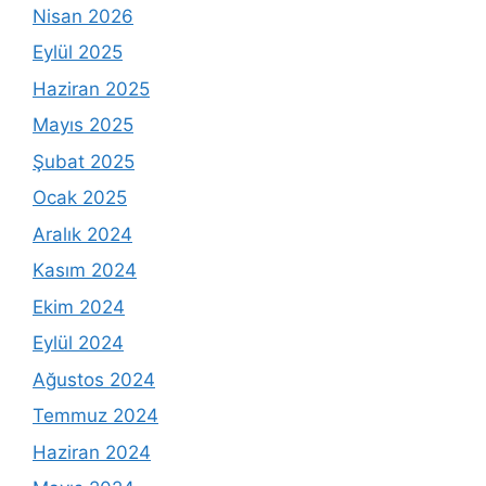
Nisan 2026
Eylül 2025
Haziran 2025
Mayıs 2025
Şubat 2025
Ocak 2025
Aralık 2024
Kasım 2024
Ekim 2024
Eylül 2024
Ağustos 2024
Temmuz 2024
Haziran 2024