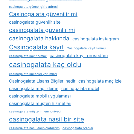
casinogalata güncel giriş adresi
Casinogalata güvenilir mi
casinogalata güvenilir site
casinogalata güvenlir mi
casinogalata hakkında
casinogalata instagram
Casinogalata kayıt
Casinogalata Kayıt Formu
casinogalata kayıt prosedürü
casinogalata kayıt olmak
casinogalata kaç oldu
casinogalata kullanıcı yorumları
Casinogalata Lisans Bilgileri nedir
casinogalata maç izle
casinogalata maç izleme
casinogalata mobil
casinogalata mobil uygulaması
casinogalata müşteri hizmetleri
casinogalata müşteri memnuniyeti
casinogalata nasil bir site
casinogalata nasıl emin olabilirim
casinogalata oranlar