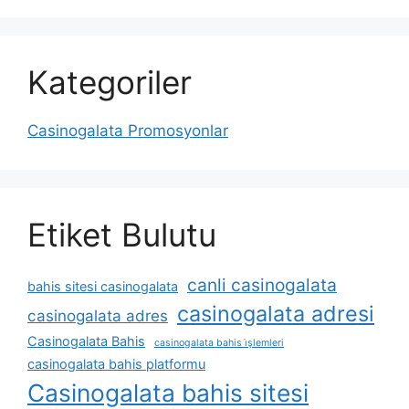
Kategoriler
Casinogalata Promosyonlar
Etiket Bulutu
canli casinogalata
bahis sitesi casinogalata
casinogalata adresi
casinogalata adres
Casinogalata Bahis
casinogalata bahis i̇şlemleri
casinogalata bahis platformu
Casinogalata bahis sitesi