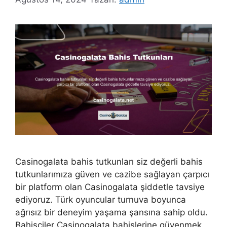
Casinogalata bahis tutkunları siz değerli bahis
tutkunlarımıza güven ve cazibe sağlayan çarpıcı
bir platform olan Casinogalata şiddetle tavsiye
ediyoruz. Türk oyuncular turnuva boyunca
ağrısız bir deneyim yaşama şansına sahip oldu.
Bahisçiler Casinogalata bahislerine güvenmek