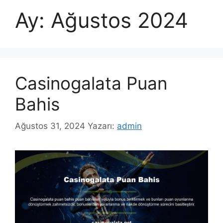
Ay:
Ağustos 2024
Casinogalata Puan
Bahis
Ağustos 31, 2024
Yazarı:
admin