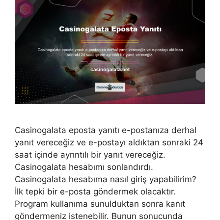
Casinogalata eposta yanıtı e-postanıza derhal
yanıt vereceğiz ve e-postayı aldıktan sonraki 24
saat içinde ayrıntılı bir yanıt vereceğiz.
Casinogalata hesabımı sonlandırdı.
Casinogalata hesabıma nasıl giriş yapabilirim?
İlk tepki bir e-posta göndermek olacaktır.
Program kullanıma sunulduktan sonra kanıt
göndermeniz istenebilir. Bunun sonucunda