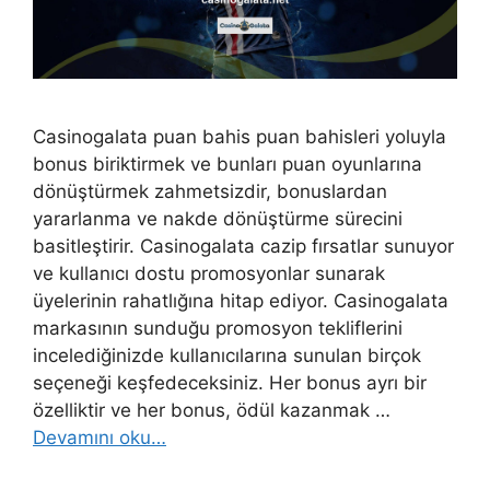
Casinogalata puan bahis puan bahisleri yoluyla
bonus biriktirmek ve bunları puan oyunlarına
dönüştürmek zahmetsizdir, bonuslardan
yararlanma ve nakde dönüştürme sürecini
basitleştirir. Casinogalata cazip fırsatlar sunuyor
ve kullanıcı dostu promosyonlar sunarak
üyelerinin rahatlığına hitap ediyor. Casinogalata
markasının sunduğu promosyon tekliflerini
incelediğinizde kullanıcılarına sunulan birçok
seçeneği keşfedeceksiniz. Her bonus ayrı bir
özelliktir ve her bonus, ödül kazanmak …
Devamını oku…