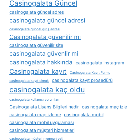
Casinogalata Güncel
casinogalata güncel adres
casinogalata güncel adresi
casinogalata güncel giriş adresi
Casinogalata güvenilir mi
casinogalata güvenilir site
casinogalata güvenlir mi
casinogalata hakkında
casinogalata instagram
Casinogalata kayıt
Casinogalata Kayıt Formu
casinogalata kayıt prosedürü
casinogalata kayıt olmak
casinogalata kaç oldu
casinogalata kullanıcı yorumları
Casinogalata Lisans Bilgileri nedir
casinogalata maç izle
casinogalata maç izleme
casinogalata mobil
casinogalata mobil uygulaması
casinogalata müşteri hizmetleri
casinogalata müşteri memnuniyeti