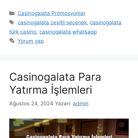
Kategoriler
Casinogalata Promosyonlar
Etiketler
casinogalata çeşitli seçenek
,
casinogalata
türk casino
,
casinogalata whatsapp
Yorum yap
Casinogalata Para
Yatırma İşlemleri
Ağustos 24, 2024
Yazarı:
admin