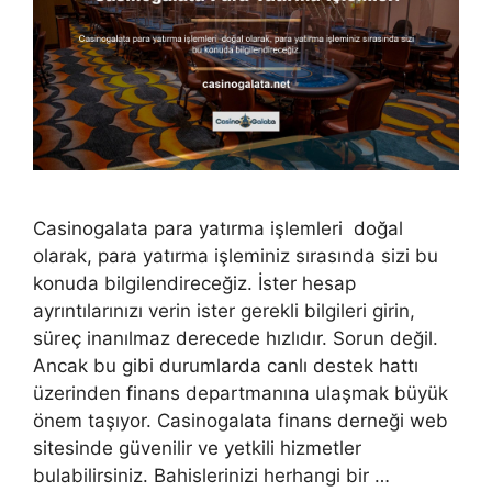
Casinogalata para yatırma işlemleri doğal
olarak, para yatırma işleminiz sırasında sizi bu
konuda bilgilendireceğiz. İster hesap
ayrıntılarınızı verin ister gerekli bilgileri girin,
süreç inanılmaz derecede hızlıdır. Sorun değil.
Ancak bu gibi durumlarda canlı destek hattı
üzerinden finans departmanına ulaşmak büyük
önem taşıyor. Casinogalata finans derneği web
sitesinde güvenilir ve yetkili hizmetler
bulabilirsiniz. Bahislerinizi herhangi bir …