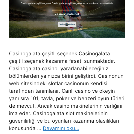
Casinogalata çeşitli seçenek Casinogalata
çeşitli seçenek kazanma fırsatı sunmaktadır.
Casinogalata casino, yararlanabileceğiniz
bölümlerden yalnızca birini geliştirdi. Casinonun
web sitesindeki slotlar casinonun kendisi
tarafından tanımlanır. Canlı casino ve okeyin
yanı sıra 101, tavla, poker ve benzeri oyun türleri
de mevcut. Ancak casino makinelerinin varlığını
ima eder. Casinogalata slot makinelerinin
güvenilirliği ve bu oyunları kazanma olasılıkları
konusunda …
Devamını oku…