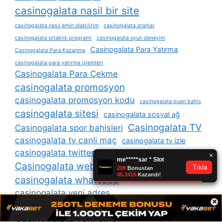
casinogalata nasil bir site
casinogalata nasıl emin olabilirim
casinogalata oranlar
casinogalata ortaklık programı
casinogalata oyun deneyim
Casinogalata Para Yatırma
Casinogalata Para Kazanma
casinogalata para yatırma i̇şlemleri
Casinogalata Para Çekme
casinogalata promosyon
casinogalata promosyon kodu
casinogalata puan bahis
casinogalata sitesi
casinogalata sosyal ağ
Casinogalata TV
Casinogalata spor bahisleri
casinogalata tv canli maç
casinogalata tv izle
casinogalata twitter
casinogalata türk casino
Casinogalata web sitesi
casinogalata whatsapp
casinogalata yeni adres
×
casinogalata yeni adresi
Casinogalata yeni giriş