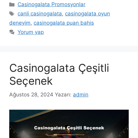
Kategoriler
Casinogalata Promosyonlar
Etiketler
canli casinogalata
,
casinogalata oyun
deneyim
,
casinogalata puan bahis
Yorum yap
Casinogalata Çeşitli
Seçenek
Ağustos 28, 2024
Yazarı:
admin