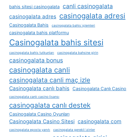
canli casinogalata
bahis sitesi casinogalata
casinogalata adresi
casinogalata adres
Casinogalata Bahis
casinogalata bahis i̇şlemleri
casinogalata bahis platformu
Casinogalata bahis sitesi
casinogalata bahis tutkunları
casinogalata bahsine girin
casinogalata bonus
casinogalata canli
casinogalata canli maç izle
Casinogalata canlı bahis
Casinogalata Canlı Casino
casinogalata canlı casino lisansı
casinogalata canlı destek
Casinogalata Casino Oyunları
Casinogalata Casino Sitesi
casinogalata com
casinogalata eposta yanıtı
casinogalata gerekli i̇zinler