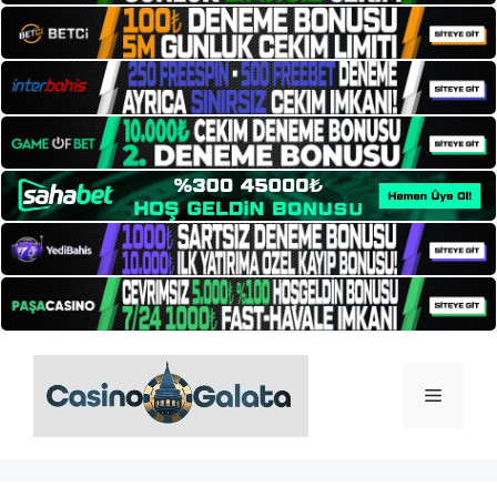
İçeriğe
atla
Menü