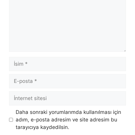
İsim
E-
posta
İnternet
sitesi
Daha sonraki yorumlarımda kullanılması için
adım, e-posta adresim ve site adresim bu
tarayıcıya kaydedilsin.