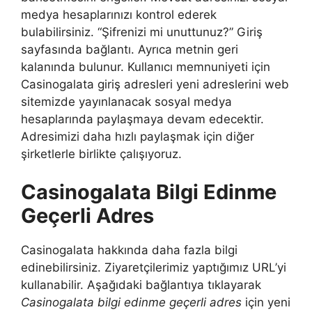
medya hesaplarınızı kontrol ederek
bulabilirsiniz. “Şifrenizi mi unuttunuz?” Giriş
sayfasında bağlantı. Ayrıca metnin geri
kalanında bulunur. Kullanıcı memnuniyeti için
Casinogalata giriş adresleri yeni adreslerini web
sitemizde yayınlanacak sosyal medya
hesaplarında paylaşmaya devam edecektir.
Adresimizi daha hızlı paylaşmak için diğer
şirketlerle birlikte çalışıyoruz.
Casinogalata Bilgi Edinme
Geçerli Adres
Casinogalata hakkında daha fazla bilgi
edinebilirsiniz. Ziyaretçilerimiz yaptığımız URL’yi
kullanabilir. Aşağıdaki bağlantıya tıklayarak
Casinogalata bilgi edinme geçerli adres
için yeni