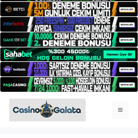
İçeriğe
atla
Menü