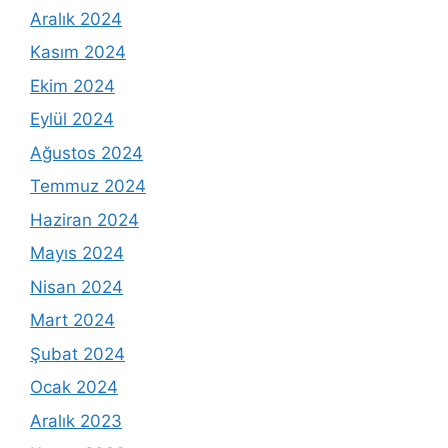
Aralık 2024
Kasım 2024
Ekim 2024
Eylül 2024
Ağustos 2024
Temmuz 2024
Haziran 2024
Mayıs 2024
Nisan 2024
Mart 2024
Şubat 2024
Ocak 2024
Aralık 2023