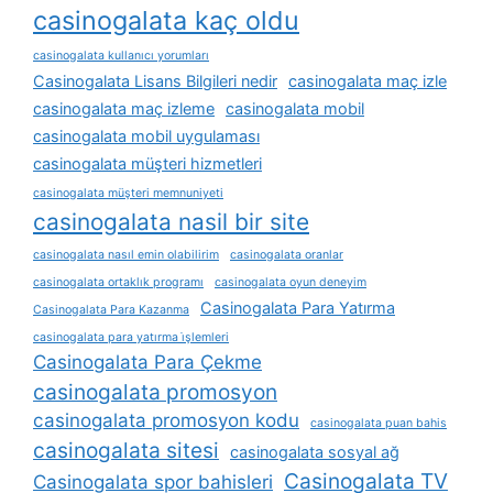
casinogalata kaç oldu
casinogalata kullanıcı yorumları
Casinogalata Lisans Bilgileri nedir
casinogalata maç izle
casinogalata maç izleme
casinogalata mobil
casinogalata mobil uygulaması
casinogalata müşteri hizmetleri
casinogalata müşteri memnuniyeti
casinogalata nasil bir site
casinogalata nasıl emin olabilirim
casinogalata oranlar
casinogalata ortaklık programı
casinogalata oyun deneyim
Casinogalata Para Yatırma
Casinogalata Para Kazanma
casinogalata para yatırma i̇şlemleri
Casinogalata Para Çekme
casinogalata promosyon
casinogalata promosyon kodu
casinogalata puan bahis
casinogalata sitesi
casinogalata sosyal ağ
Casinogalata TV
Casinogalata spor bahisleri