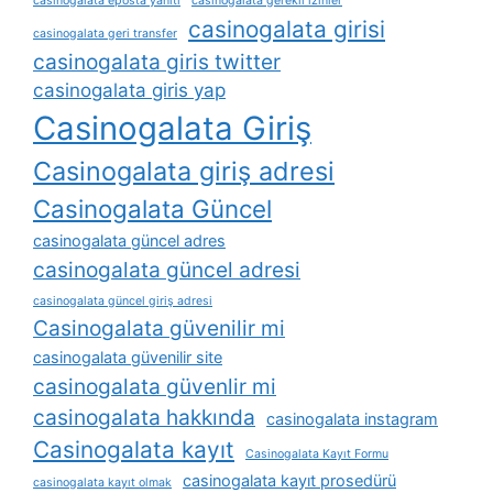
casinogalata eposta yanıtı
casinogalata gerekli i̇zinler
casinogalata girisi
casinogalata geri transfer
casinogalata giris twitter
casinogalata giris yap
Casinogalata Giriş
Casinogalata giriş adresi
Casinogalata Güncel
casinogalata güncel adres
casinogalata güncel adresi
casinogalata güncel giriş adresi
Casinogalata güvenilir mi
casinogalata güvenilir site
casinogalata güvenlir mi
casinogalata hakkında
casinogalata instagram
Casinogalata kayıt
Casinogalata Kayıt Formu
casinogalata kayıt prosedürü
casinogalata kayıt olmak