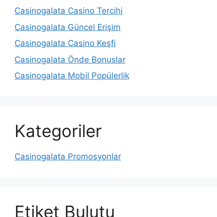
Casinogalata Casino Tercihi
Casinogalata Güncel Erişim
Casinogalata Casino Keşfi
Casinogalata Önde Bonuslar
Casinogalata Mobil Popülerlik
Kategoriler
Casinogalata Promosyonlar
Etiket Bulutu