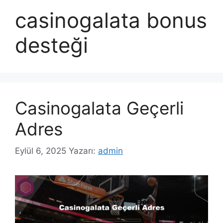
casinogalata bonus
desteği
Casinogalata Geçerli
Adres
Eylül 6, 2025
Yazarı:
admin