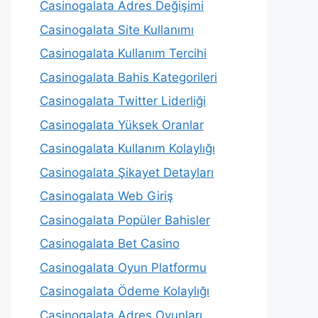
Casinogalata Adres Değişimi
Casinogalata Site Kullanımı
Casinogalata Kullanım Tercihi
Casinogalata Bahis Kategorileri
Casinogalata Twitter Liderliği
Casinogalata Yüksek Oranlar
Casinogalata Kullanım Kolaylığı
Casinogalata Şikayet Detayları
Casinogalata Web Giriş
Casinogalata Popüler Bahisler
Casinogalata Bet Casino
Casinogalata Oyun Platformu
Casinogalata Ödeme Kolaylığı
Casinogalata Adres Oyunları