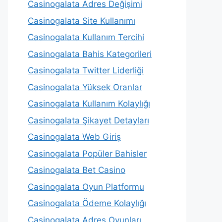
Casinogalata Adres Değişimi
Casinogalata Site Kullanımı
Casinogalata Kullanım Tercihi
Casinogalata Bahis Kategorileri
Casinogalata Twitter Liderliği
Casinogalata Yüksek Oranlar
Casinogalata Kullanım Kolaylığı
Casinogalata Şikayet Detayları
Casinogalata Web Giriş
Casinogalata Popüler Bahisler
Casinogalata Bet Casino
Casinogalata Oyun Platformu
Casinogalata Ödeme Kolaylığı
Casinogalata Adres Oyunları