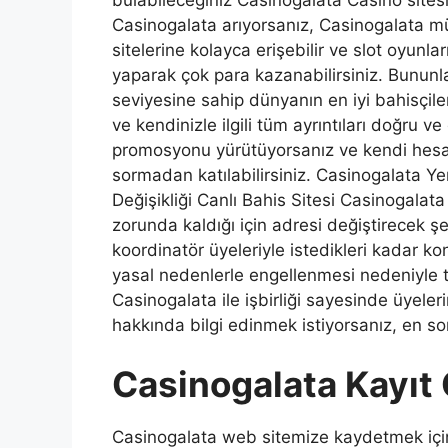
Casinogalata arıyorsanız, Casinogalata mü
sitelerine kolayca erişebilir ve slot oyunla
yaparak çok para kazanabilirsiniz. Bununla
seviyesine sahip dünyanın en iyi bahisçile
ve kendinizle ilgili tüm ayrıntıları doğru v
promosyonu yürütüyorsanız ve kendi hesabı
sormadan katılabilirsiniz. Casinogalata Ye
Değişikliği Canlı Bahis Sitesi Casinogalata
zorunda kaldığı için adresi değiştirecek şe
koordinatör üyeleriyle istedikleri kadar
yasal nedenlerle engellenmesi nedeniyle tü
Casinogalata ile işbirliği sayesinde üyeleri
hakkında bilgi edinmek istiyorsanız, en so
Casinogalata Kayıt G
Casinogalata web sitemize kaydetmek için g