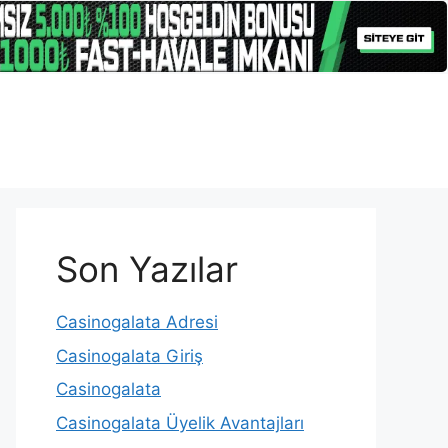
Son Yazılar
Casinogalata Adresi
Casinogalata Giriş
Casinogalata
Casinogalata Üyelik Avantajları