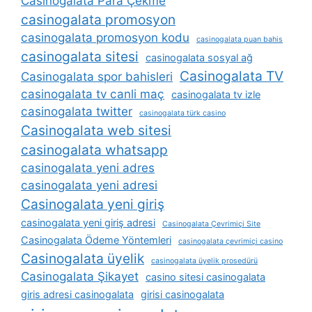
Casinogalata Para Çekme
casinogalata promosyon
casinogalata promosyon kodu
casinogalata puan bahis
casinogalata sitesi
casinogalata sosyal ağ
Casinogalata TV
Casinogalata spor bahisleri
casinogalata tv canli maç
casinogalata tv izle
casinogalata twitter
casinogalata türk casino
Casinogalata web sitesi
casinogalata whatsapp
casinogalata yeni adres
casinogalata yeni adresi
Casinogalata yeni giriş
casinogalata yeni giriş adresi
Casinogalata Çevrimiçi Site
Casinogalata Ödeme Yöntemleri
casinogalata çevrimiçi casino
Casinogalata üyelik
casinogalata üyelik prosedürü
Casinogalata Şikayet
casino sitesi casinogalata
giris adresi casinogalata
girisi casinogalata