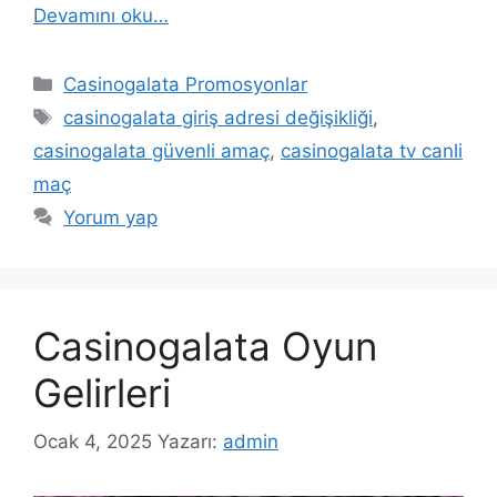
Devamını oku…
Kategoriler
Casinogalata Promosyonlar
Etiketler
casinogalata giriş adresi değişikliği
,
casinogalata güvenli amaç
,
casinogalata tv canli
maç
Yorum yap
Casinogalata Oyun
Gelirleri
Ocak 4, 2025
Yazarı:
admin