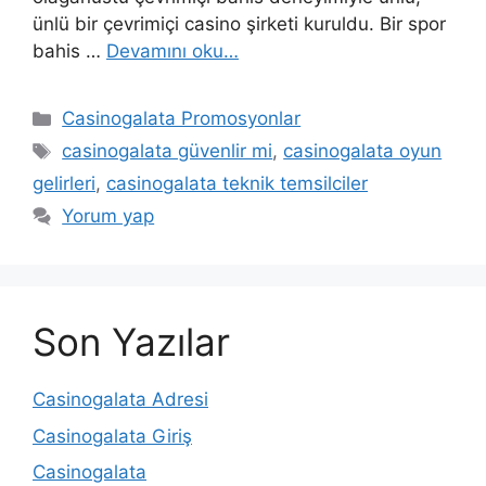
ünlü bir çevrimiçi casino şirketi kuruldu. Bir spor
bahis …
Devamını oku…
Kategoriler
Casinogalata Promosyonlar
Etiketler
casinogalata güvenlir mi
,
casinogalata oyun
gelirleri
,
casinogalata teknik temsilciler
Yorum yap
Son Yazılar
Casinogalata Adresi
Casinogalata Giriş
Casinogalata