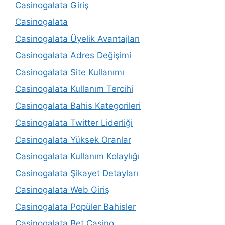
Casinogalata Giriş
Casinogalata
Casinogalata Üyelik Avantajları
Casinogalata Adres Değişimi
Casinogalata Site Kullanımı
Casinogalata Kullanım Tercihi
Casinogalata Bahis Kategorileri
Casinogalata Twitter Liderliği
Casinogalata Yüksek Oranlar
Casinogalata Kullanım Kolaylığı
Casinogalata Şikayet Detayları
Casinogalata Web Giriş
Casinogalata Popüler Bahisler
Casinogalata Bet Casino