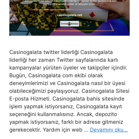
Casinogalata twitter liderliği Casinogalata
liderliği her zaman Twitter sayfalarında karlı
kampanyalar yürüten üyeler ve takipçiler içindir.
Bugün, Casinogalata com ekibi olarak
deneyimlerimizi ve Casinogalata nasıl bir üyesi
olabileceğimizi paylaşıyoruz. Casinogalata Sitesi
E-posta Hizmeti. Casinogalata bahis sitesinde
işlem yapmak istiyorsanız, Casinogalata kayıt
seçeneğini kullanmalısınız. Ancak, depozito
yapmak istiyorsanız, farklı bir adrese gitmeniz
gerekecektir. Yardım için web …
Devamını oku…