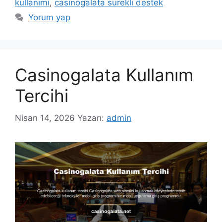
kullanımı
,
casinogalata sürekli destek
Yorum yap
Casinogalata Kullanım
Tercihi
Nisan 14, 2026
Yazarı:
admin