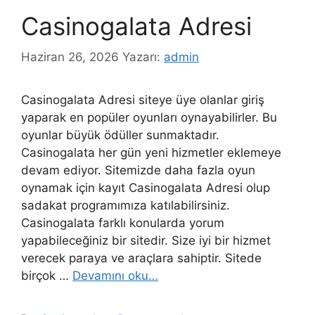
Casinogalata Adresi
Haziran 26, 2026
Yazarı:
admin
Casinogalata Adresi siteye üye olanlar giriş
yaparak en popüler oyunları oynayabilirler. Bu
oyunlar büyük ödüller sunmaktadır.
Casinogalata her gün yeni hizmetler eklemeye
devam ediyor. Sitemizde daha fazla oyun
oynamak için kayıt Casinogalata Adresi olup
sadakat programımıza katılabilirsiniz.
Casinogalata farklı konularda yorum
yapabileceğiniz bir sitedir. Size iyi bir hizmet
verecek paraya ve araçlara sahiptir. Sitede
birçok …
Devamını oku…