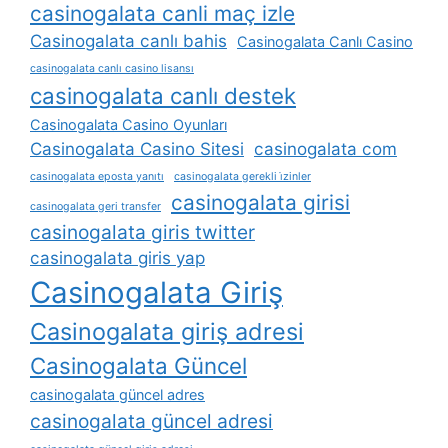
casinogalata canli maç izle
Casinogalata canlı bahis
Casinogalata Canlı Casino
casinogalata canlı casino lisansı
casinogalata canlı destek
Casinogalata Casino Oyunları
Casinogalata Casino Sitesi
casinogalata com
casinogalata eposta yanıtı
casinogalata gerekli i̇zinler
casinogalata girisi
casinogalata geri transfer
casinogalata giris twitter
casinogalata giris yap
Casinogalata Giriş
Casinogalata giriş adresi
Casinogalata Güncel
casinogalata güncel adres
casinogalata güncel adresi