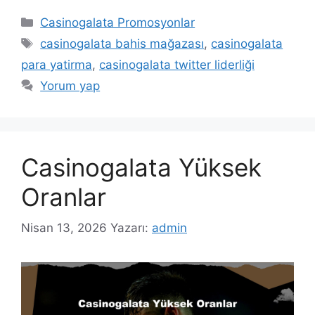
Kategoriler
Casinogalata Promosyonlar
Etiketler
casinogalata bahis mağazası
,
casinogalata
para yatirma
,
casinogalata twitter liderliği
Yorum yap
Casinogalata Yüksek
Oranlar
Nisan 13, 2026
Yazarı:
admin