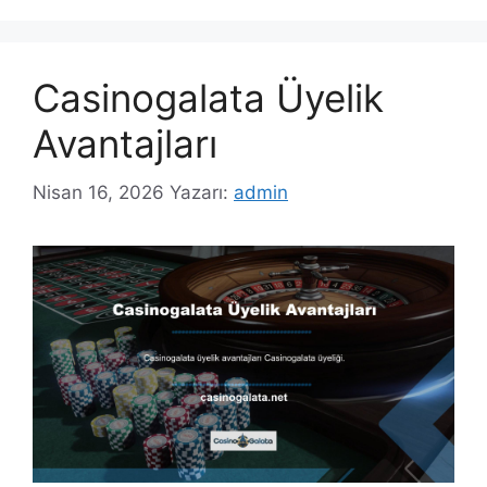
Casinogalata Üyelik
Avantajları
Nisan 16, 2026
Yazarı:
admin