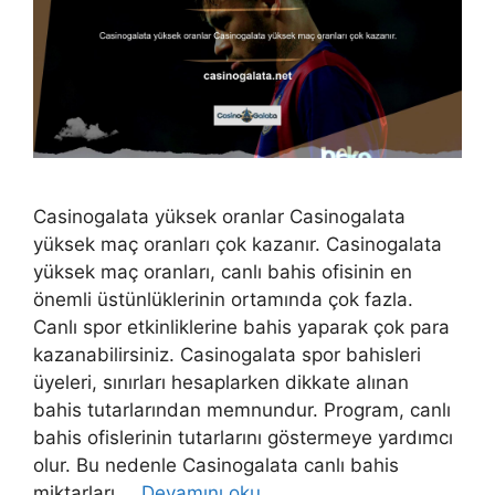
Casinogalata yüksek oranlar Casinogalata
yüksek maç oranları çok kazanır. Casinogalata
yüksek maç oranları, canlı bahis ofisinin en
önemli üstünlüklerinin ortamında çok fazla.
Canlı spor etkinliklerine bahis yaparak çok para
kazanabilirsiniz. Casinogalata spor bahisleri
üyeleri, sınırları hesaplarken dikkate alınan
bahis tutarlarından memnundur. Program, canlı
bahis ofislerinin tutarlarını göstermeye yardımcı
olur. Bu nedenle Casinogalata canlı bahis
miktarları …
Devamını oku…