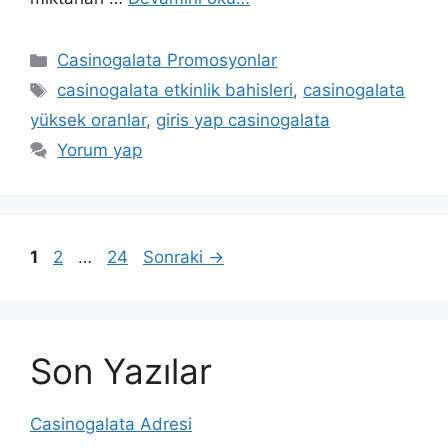
Kategoriler
Casinogalata Promosyonlar
Etiketler
casinogalata etkinlik bahisleri
,
casinogalata
yüksek oranlar
,
giris yap casinogalata
Yorum yap
Sayfa
Sayfa
Sayfa
1
2
…
24
Sonraki
→
Son Yazılar
Casinogalata Adresi