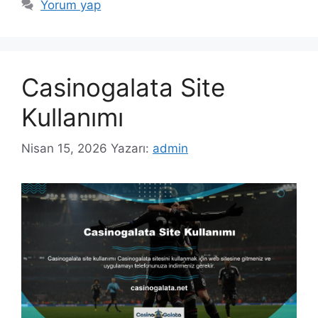
Yorum yap
Casinogalata Site
Kullanımı
Nisan 15, 2026
Yazarı:
admin