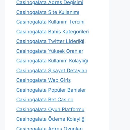
Casinogalata Adres Değişimi
Casinogalata Site Kullanımı
Casinogalata Kullanım Tercihi
Casinogalata Bahis Kategorileri
Casinogalata Twitter Liderliği
Casinogalata Yüksek Oranlar
Casinogalata Kullanım Kolaylığı
Casinogalata Şikayet Detayları
Casinogalata Web Giriş
Casinogalata Popüler Bahisler
Casinogalata Bet Casino
Casinogalata Oyun Platformu
Casinogalata Ödeme Kolaylığı
Casinogalata Adres Oyunları