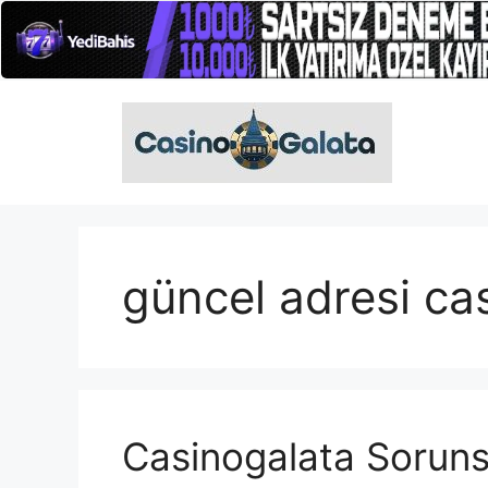
İçeriğe
atla
güncel adresi ca
Casinogalata Sorun