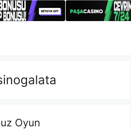
sinogalata
suz Oyun