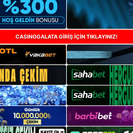
CASINOGALATA GİRİŞ İÇİN TIKLAYINIZ!