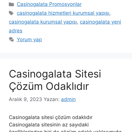
Kategoriler
Casinogalata Promosyonlar
Etiketler
casinogalata hizmetleri kurumsal yapısı
,
casinogalata kurumsal yapısı
,
casinogalata yeni
adres
Yorum yap
Casinogalata Sitesi
Çözüm Odaklıdır
Aralık 9, 2023
Yazarı:
admin
Casinogalata sitesi çözüm odaklıdır
Casinogalata sitesinin az sayıdaki
özelliklerinden biri de çözüm odaklı yaklaşımıdır.