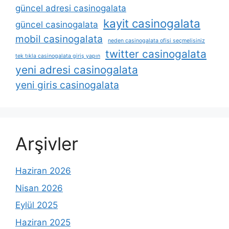
güncel adresi casinogalata
kayit casinogalata
güncel casinogalata
mobil casinogalata
neden casinogalata ofisi seçmelisiniz
twitter casinogalata
tek tıkla casinogalata giriş yapın
yeni adresi casinogalata
yeni giris casinogalata
Arşivler
Haziran 2026
Nisan 2026
Eylül 2025
Haziran 2025