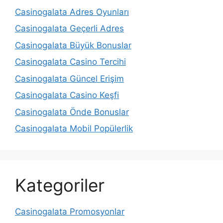
Casinogalata Adres Oyunları
Casinogalata Geçerli Adres
Casinogalata Büyük Bonuslar
Casinogalata Casino Tercihi
Casinogalata Güncel Erişim
Casinogalata Casino Keşfi
Casinogalata Önde Bonuslar
Casinogalata Mobil Popülerlik
Kategoriler
Casinogalata Promosyonlar