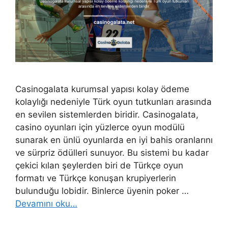
Casinogalata kurumsal yapısı kolay ödeme
kolaylığı nedeniyle Türk oyun tutkunları arasında
en sevilen sistemlerden biridir. Casinogalata,
casino oyunları için yüzlerce oyun modülü
sunarak en ünlü oyunlarda en iyi bahis oranlarını
ve sürpriz ödülleri sunuyor. Bu sistemi bu kadar
çekici kılan şeylerden biri de Türkçe oyun
formatı ve Türkçe konuşan krupiyerlerin
bulunduğu lobidir. Binlerce üyenin poker …
Devamını oku…