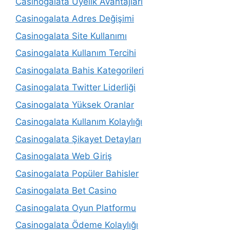
Casinogalata Üyelik Avantajları
Casinogalata Adres Değişimi
Casinogalata Site Kullanımı
Casinogalata Kullanım Tercihi
Casinogalata Bahis Kategorileri
Casinogalata Twitter Liderliği
Casinogalata Yüksek Oranlar
Casinogalata Kullanım Kolaylığı
Casinogalata Şikayet Detayları
Casinogalata Web Giriş
Casinogalata Popüler Bahisler
Casinogalata Bet Casino
Casinogalata Oyun Platformu
Casinogalata Ödeme Kolaylığı