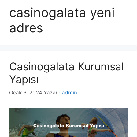
casinogalata yeni
adres
Casinogalata Kurumsal
Yapısı
Ocak 6, 2024
Yazarı:
admin