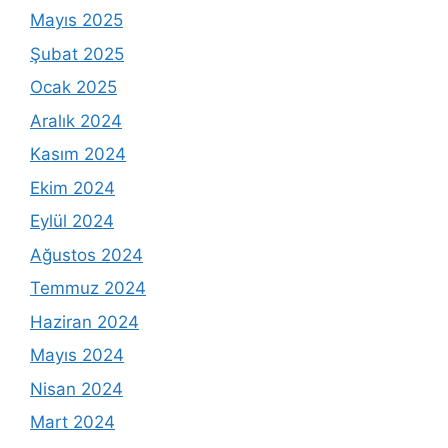
Mayıs 2025
Şubat 2025
Ocak 2025
Aralık 2024
Kasım 2024
Ekim 2024
Eylül 2024
Ağustos 2024
Temmuz 2024
Haziran 2024
Mayıs 2024
Nisan 2024
Mart 2024