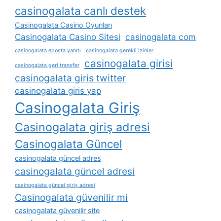
casinogalata canlı destek
Casinogalata Casino Oyunları
Casinogalata Casino Sitesi
casinogalata com
casinogalata eposta yanıtı
casinogalata gerekli i̇zinler
casinogalata girisi
casinogalata geri transfer
casinogalata giris twitter
casinogalata giris yap
Casinogalata Giriş
Casinogalata giriş adresi
Casinogalata Güncel
casinogalata güncel adres
casinogalata güncel adresi
casinogalata güncel giriş adresi
Casinogalata güvenilir mi
casinogalata güvenilir site