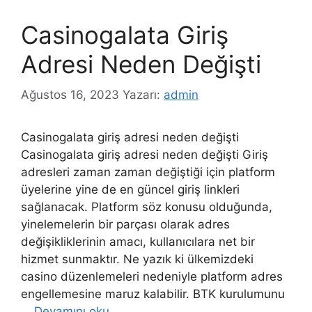
Casinogalata Giriş
Adresi Neden Değişti
Ağustos 16, 2023
Yazarı:
admin
Casinogalata giriş adresi neden değişti
Casinogalata giriş adresi neden değişti Giriş
adresleri zaman zaman değiştiği için platform
üyelerine yine de en güncel giriş linkleri
sağlanacak. Platform söz konusu olduğunda,
yinelemelerin bir parçası olarak adres
değişikliklerinin amacı, kullanıcılara net bir
hizmet sunmaktır. Ne yazık ki ülkemizdeki
casino düzenlemeleri nedeniyle platform adres
engellemesine maruz kalabilir. BTK kurulumunu
…
Devamını oku…