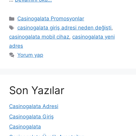
Kategoriler
Casinogalata Promosyonlar
Etiketler
casinogalata giriş adresi neden değişti
,
casinogalata mobil cihaz
,
casinogalata yeni
adres
Yorum yap
Son Yazılar
Casinogalata Adresi
Casinogalata Giriş
Casinogalata