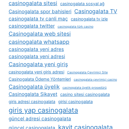
casinogalata sitesi
casinogalata sosyal ağ
Casinogalata TV
Casinogalata spor bahisleri
casinogalata tv canli maç
casinogalata tv izle
casinogalata twitter
casinogalata türk casino
Casinogalata web sitesi
casinogalata whatsapp
casinogalata yeni adres
casinogalata yeni adresi
Casinogalata yeni giriş
casinogalata yeni giriş adresi
Casinogalata Çevrimiçi Site
Casinogalata Ödeme Yöntemleri
casinogalata çevrimiçi casino
Casinogalata üyelik
casinogalata üyelik prosedürü
Casinogalata Şikayet
casino sitesi casinogalata
giris adresi casinogalata
girisi casinogalata
giris yap casinogalata
güncel adresi casinogalata
kayit casinogalata
güncel casinogalata