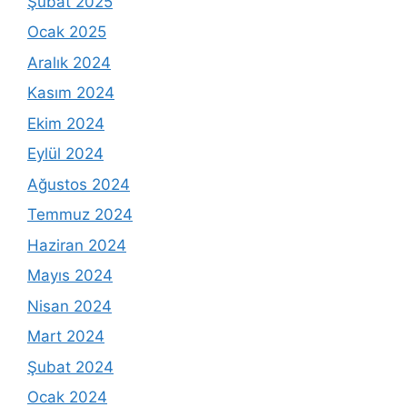
Şubat 2025
Ocak 2025
Aralık 2024
Kasım 2024
Ekim 2024
Eylül 2024
Ağustos 2024
Temmuz 2024
Haziran 2024
Mayıs 2024
Nisan 2024
Mart 2024
Şubat 2024
Ocak 2024