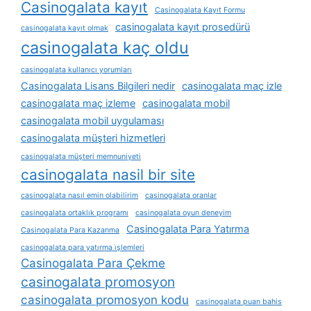
Casinogalata kayıt
Casinogalata Kayıt Formu
casinogalata kayıt prosedürü
casinogalata kayıt olmak
casinogalata kaç oldu
casinogalata kullanıcı yorumları
Casinogalata Lisans Bilgileri nedir
casinogalata maç izle
casinogalata maç izleme
casinogalata mobil
casinogalata mobil uygulaması
casinogalata müşteri hizmetleri
casinogalata müşteri memnuniyeti
casinogalata nasil bir site
casinogalata nasıl emin olabilirim
casinogalata oranlar
casinogalata ortaklık programı
casinogalata oyun deneyim
Casinogalata Para Yatırma
Casinogalata Para Kazanma
casinogalata para yatırma i̇şlemleri
Casinogalata Para Çekme
casinogalata promosyon
casinogalata promosyon kodu
casinogalata puan bahis