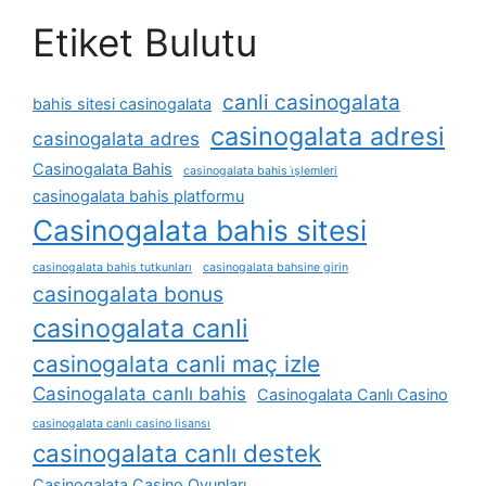
Etiket Bulutu
canli casinogalata
bahis sitesi casinogalata
casinogalata adresi
casinogalata adres
Casinogalata Bahis
casinogalata bahis i̇şlemleri
casinogalata bahis platformu
Casinogalata bahis sitesi
casinogalata bahis tutkunları
casinogalata bahsine girin
casinogalata bonus
casinogalata canli
casinogalata canli maç izle
Casinogalata canlı bahis
Casinogalata Canlı Casino
casinogalata canlı casino lisansı
casinogalata canlı destek
Casinogalata Casino Oyunları