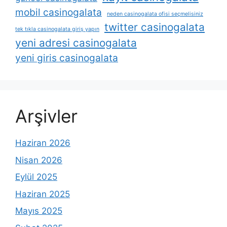
mobil casinogalata
neden casinogalata ofisi seçmelisiniz
twitter casinogalata
tek tıkla casinogalata giriş yapın
yeni adresi casinogalata
yeni giris casinogalata
Arşivler
Haziran 2026
Nisan 2026
Eylül 2025
Haziran 2025
Mayıs 2025