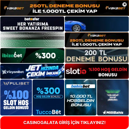
×
CASINOGALATA GİRİŞ İÇİN TIKLAYINIZ!