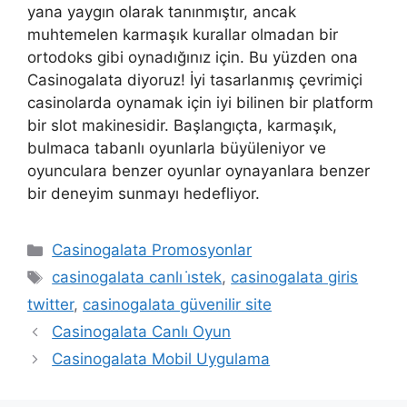
yana yaygın olarak tanınmıştır, ancak
muhtemelen karmaşık kurallar olmadan bir
ortodoks gibi oynadığınız için. Bu yüzden ona
Casinogalata diyoruz! İyi tasarlanmış çevrimiçi
casinolarda oynamak için iyi bilinen bir platform
bir slot makinesidir. Başlangıçta, karmaşık,
bulmaca tabanlı oyunlarla büyüleniyor ve
oyunculara benzer oyunlar oynayanlara benzer
bir deneyim sunmayı hedefliyor.
Kategoriler
Casinogalata Promosyonlar
Etiketler
casinogalata canlı i̇stek
,
casinogalata giris
twitter
,
casinogalata güvenilir site
Casinogalata Canlı Oyun
Casinogalata Mobil Uygulama