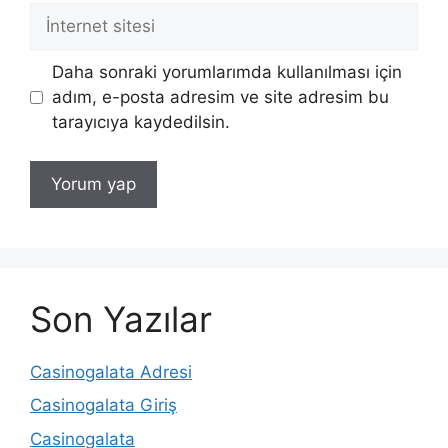
İnternet
sitesi
Daha sonraki yorumlarımda kullanılması için
adım, e-posta adresim ve site adresim bu
tarayıcıya kaydedilsin.
Son Yazılar
Casinogalata Adresi
Casinogalata Giriş
Casinogalata