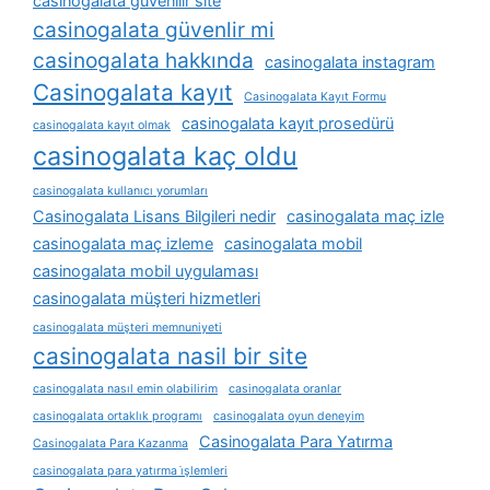
casinogalata güvenilir site
casinogalata güvenlir mi
casinogalata hakkında
casinogalata instagram
Casinogalata kayıt
Casinogalata Kayıt Formu
casinogalata kayıt prosedürü
casinogalata kayıt olmak
casinogalata kaç oldu
casinogalata kullanıcı yorumları
Casinogalata Lisans Bilgileri nedir
casinogalata maç izle
casinogalata maç izleme
casinogalata mobil
casinogalata mobil uygulaması
casinogalata müşteri hizmetleri
casinogalata müşteri memnuniyeti
casinogalata nasil bir site
casinogalata nasıl emin olabilirim
casinogalata oranlar
casinogalata ortaklık programı
casinogalata oyun deneyim
Casinogalata Para Yatırma
Casinogalata Para Kazanma
casinogalata para yatırma i̇şlemleri