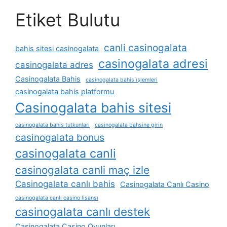
Etiket Bulutu
canli casinogalata
bahis sitesi casinogalata
casinogalata adresi
casinogalata adres
Casinogalata Bahis
casinogalata bahis i̇şlemleri
casinogalata bahis platformu
Casinogalata bahis sitesi
casinogalata bahis tutkunları
casinogalata bahsine girin
casinogalata bonus
casinogalata canli
casinogalata canli maç izle
Casinogalata canlı bahis
Casinogalata Canlı Casino
casinogalata canlı casino lisansı
casinogalata canlı destek
Casinogalata Casino Oyunları