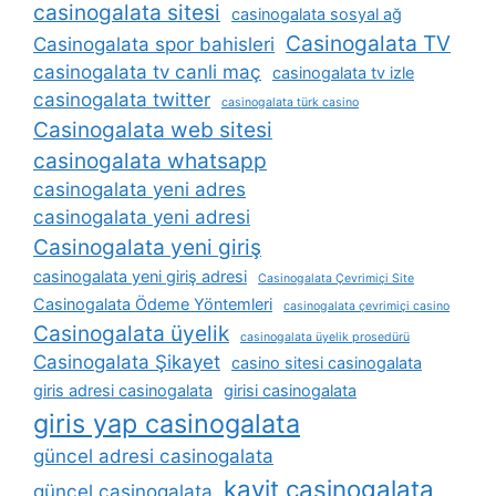
casinogalata sitesi
casinogalata sosyal ağ
Casinogalata TV
Casinogalata spor bahisleri
casinogalata tv canli maç
casinogalata tv izle
casinogalata twitter
casinogalata türk casino
Casinogalata web sitesi
casinogalata whatsapp
casinogalata yeni adres
casinogalata yeni adresi
Casinogalata yeni giriş
casinogalata yeni giriş adresi
Casinogalata Çevrimiçi Site
Casinogalata Ödeme Yöntemleri
casinogalata çevrimiçi casino
Casinogalata üyelik
casinogalata üyelik prosedürü
Casinogalata Şikayet
casino sitesi casinogalata
giris adresi casinogalata
girisi casinogalata
giris yap casinogalata
güncel adresi casinogalata
kayit casinogalata
güncel casinogalata