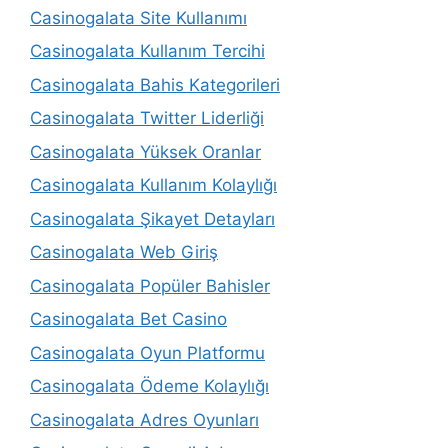
Casinogalata Site Kullanımı
Casinogalata Kullanım Tercihi
Casinogalata Bahis Kategorileri
Casinogalata Twitter Liderliği
Casinogalata Yüksek Oranlar
Casinogalata Kullanım Kolaylığı
Casinogalata Şikayet Detayları
Casinogalata Web Giriş
Casinogalata Popüler Bahisler
Casinogalata Bet Casino
Casinogalata Oyun Platformu
Casinogalata Ödeme Kolaylığı
Casinogalata Adres Oyunları