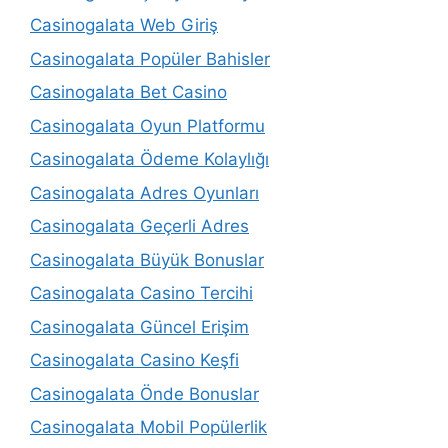
Casinogalata Web Giriş
Casinogalata Popüler Bahisler
Casinogalata Bet Casino
Casinogalata Oyun Platformu
Casinogalata Ödeme Kolaylığı
Casinogalata Adres Oyunları
Casinogalata Geçerli Adres
Casinogalata Büyük Bonuslar
Casinogalata Casino Tercihi
Casinogalata Güncel Erişim
Casinogalata Casino Keşfi
Casinogalata Önde Bonuslar
Casinogalata Mobil Popülerlik