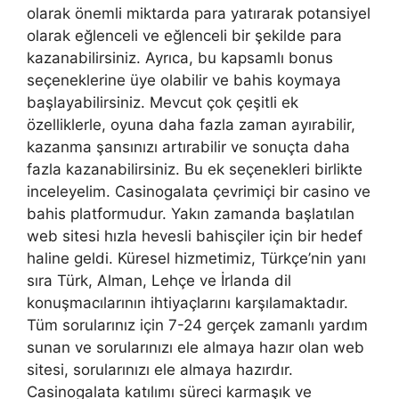
olarak önemli miktarda para yatırarak potansiyel
olarak eğlenceli ve eğlenceli bir şekilde para
kazanabilirsiniz. Ayrıca, bu kapsamlı bonus
seçeneklerine üye olabilir ve bahis koymaya
başlayabilirsiniz. Mevcut çok çeşitli ek
özelliklerle, oyuna daha fazla zaman ayırabilir,
kazanma şansınızı artırabilir ve sonuçta daha
fazla kazanabilirsiniz. Bu ek seçenekleri birlikte
inceleyelim. Casinogalata çevrimiçi bir casino ve
bahis platformudur. Yakın zamanda başlatılan
web sitesi hızla hevesli bahisçiler için bir hedef
haline geldi. Küresel hizmetimiz, Türkçe’nin yanı
sıra Türk, Alman, Lehçe ve İrlanda dil
konuşmacılarının ihtiyaçlarını karşılamaktadır.
Tüm sorularınız için 7-24 gerçek zamanlı yardım
sunan ve sorularınızı ele almaya hazır olan web
sitesi, sorularınızı ele almaya hazırdır.
Casinogalata katılımı süreci karmaşık ve