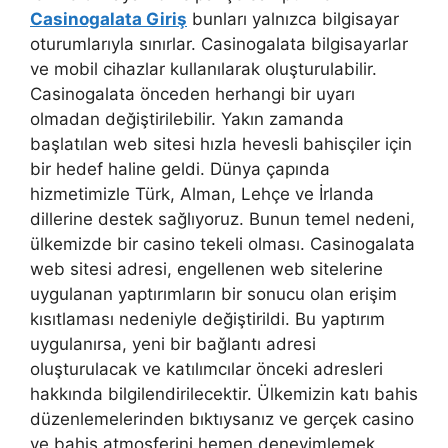
Casinogalata Giriş
bunları yalnızca bilgisayar
oturumlarıyla sınırlar. Casinogalata bilgisayarlar
ve mobil cihazlar kullanılarak oluşturulabilir.
Casinogalata önceden herhangi bir uyarı
olmadan değiştirilebilir. Yakın zamanda
başlatılan web sitesi hızla hevesli bahisçiler için
bir hedef haline geldi. Dünya çapında
hizmetimizle Türk, Alman, Lehçe ve İrlanda
dillerine destek sağlıyoruz. Bunun temel nedeni,
ülkemizde bir casino tekeli olması. Casinogalata
web sitesi adresi, engellenen web sitelerine
uygulanan yaptırımların bir sonucu olan erişim
kısıtlaması nedeniyle değiştirildi. Bu yaptırım
uygulanırsa, yeni bir bağlantı adresi
oluşturulacak ve katılımcılar önceki adresleri
hakkında bilgilendirilecektir. Ülkemizin katı bahis
düzenlemelerinden bıktıysanız ve gerçek casino
ve bahis atmosferini hemen deneyimlemek