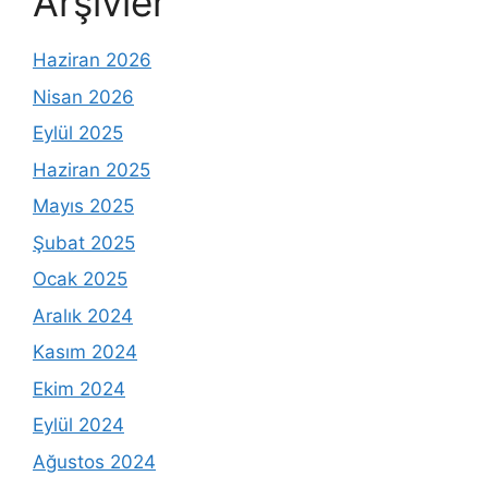
Arşivler
Haziran 2026
Nisan 2026
Eylül 2025
Haziran 2025
Mayıs 2025
Şubat 2025
Ocak 2025
Aralık 2024
Kasım 2024
Ekim 2024
Eylül 2024
Ağustos 2024