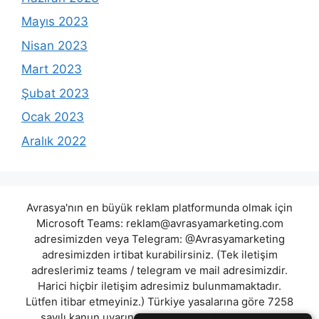
Mayıs 2023
Nisan 2023
Mart 2023
Şubat 2023
Ocak 2023
Aralık 2022
Avrasya'nın en büyük reklam platformunda olmak için
Microsoft Teams:
reklam@avrasyamarketing.com
adresimizden veya Telegram: @Avrasyamarketing
adresimizden irtibat kurabilirsiniz. (Tek iletişim
adreslerimiz teams / telegram ve mail adresimizdir.
Harici hiçbir iletişim adresimiz bulunmamaktadır.
Lütfen itibar etmeyiniz.) Türkiye yasalarına göre 7258
sayılı kanun uyarınca yasa dışı bahis oynamanın