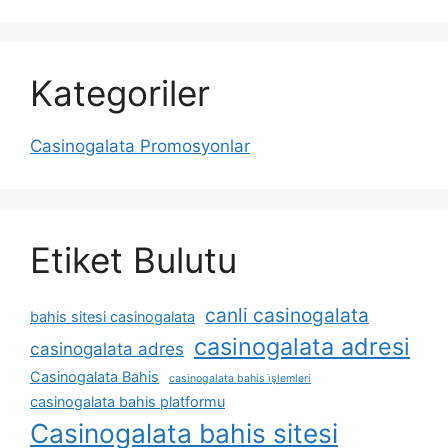
Kategoriler
Casinogalata Promosyonlar
Etiket Bulutu
canli casinogalata
bahis sitesi casinogalata
casinogalata adresi
casinogalata adres
Casinogalata Bahis
casinogalata bahis i̇şlemleri
casinogalata bahis platformu
Casinogalata bahis sitesi