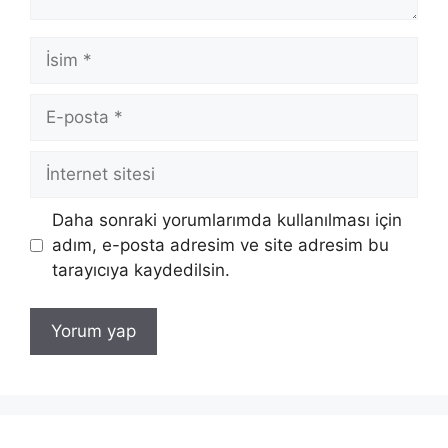
İsim
E-
posta
İnternet
sitesi
Daha sonraki yorumlarımda kullanılması için
adım, e-posta adresim ve site adresim bu
tarayıcıya kaydedilsin.