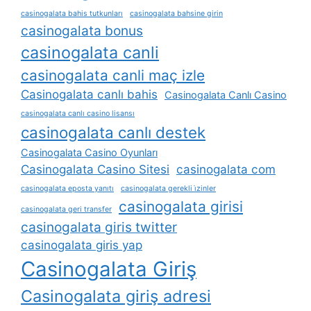
casinogalata bahis tutkunları
casinogalata bahsine girin
casinogalata bonus
casinogalata canli
casinogalata canli maç izle
Casinogalata canlı bahis
Casinogalata Canlı Casino
casinogalata canlı casino lisansı
casinogalata canlı destek
Casinogalata Casino Oyunları
Casinogalata Casino Sitesi
casinogalata com
casinogalata eposta yanıtı
casinogalata gerekli i̇zinler
casinogalata girisi
casinogalata geri transfer
casinogalata giris twitter
casinogalata giris yap
Casinogalata Giriş
Casinogalata giriş adresi