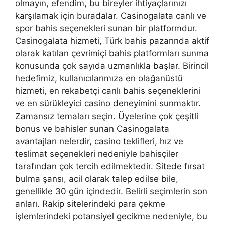
olmayın, efendim, bu bireyler ihtiyaçlarınızı
karşılamak için buradalar. Casinogalata canlı ve
spor bahis seçenekleri sunan bir platformdur.
Casinogalata hizmeti, Türk bahis pazarında aktif
olarak katılan çevrimiçi bahis platformları sunma
konusunda çok sayıda uzmanlıkla başlar. Birincil
hedefimiz, kullanıcılarımıza en olağanüstü
hizmeti, en rekabetçi canlı bahis seçeneklerini
ve en sürükleyici casino deneyimini sunmaktır.
Zamansız temaları seçin. Üyelerine çok çeşitli
bonus ve bahisler sunan Casinogalata
avantajları nelerdir, casino teklifleri, hız ve
teslimat seçenekleri nedeniyle bahisçiler
tarafından çok tercih edilmektedir. Sitede fırsat
bulma şansı, acil olarak talep edilse bile,
genellikle 30 gün içindedir. Belirli seçimlerin son
anları. Rakip sitelerindeki para çekme
işlemlerindeki potansiyel gecikme nedeniyle, bu