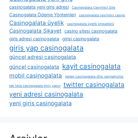
casinogalata yeni giriş adresi
Casinogalata Çevrimiçi Site
Casinogalata Ödeme Yöntemleri
casinogalata çevrimiçi casino
Casinogalata üyelik
casinogalata üyelik prosedürü
Casinogalata Şikayet
casino sitesi casinogalata
giris adresi casinogalata
girisi casinogalata
giris yap casinogalata
güncel adresi casinogalata
kayit casinogalata
güncel casinogalata
mobil casinogalata
neden casinogalata ofisi seçmelisiniz
twitter casinogalata
tek tıkla casinogalata giriş yapın
yeni adresi casinogalata
yeni giris casinogalata