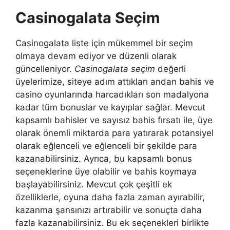
Casinogalata Seçim
Casinogalata liste için mükemmel bir seçim
olmaya devam ediyor ve düzenli olarak
güncelleniyor.
Casinogalata seçim
değerli
üyelerimize, siteye adım attıkları andan bahis ve
casino oyunlarında harcadıkları son madalyona
kadar tüm bonuslar ve kayıplar sağlar. Mevcut
kapsamlı bahisler ve sayısız bahis fırsatı ile, üye
olarak önemli miktarda para yatırarak potansiyel
olarak eğlenceli ve eğlenceli bir şekilde para
kazanabilirsiniz. Ayrıca, bu kapsamlı bonus
seçeneklerine üye olabilir ve bahis koymaya
başlayabilirsiniz. Mevcut çok çeşitli ek
özelliklerle, oyuna daha fazla zaman ayırabilir,
kazanma şansınızı artırabilir ve sonuçta daha
fazla kazanabilirsiniz. Bu ek seçenekleri birlikte