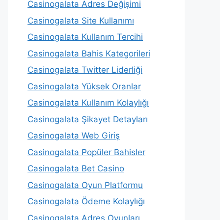
Casinogalata Adres Değişimi
Casinogalata Site Kullanımı
Casinogalata Kullanım Tercihi
Casinogalata Bahis Kategorileri
Casinogalata Twitter Liderliği
Casinogalata Yüksek Oranlar
Casinogalata Kullanım Kolaylığı
Casinogalata Şikayet Detayları
Casinogalata Web Giriş
Casinogalata Popüler Bahisler
Casinogalata Bet Casino
Casinogalata Oyun Platformu
Casinogalata Ödeme Kolaylığı
Casinogalata Adres Oyunları