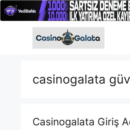
İçeriğe
atla
casinogalata güv
Casinogalata Giriş Ad