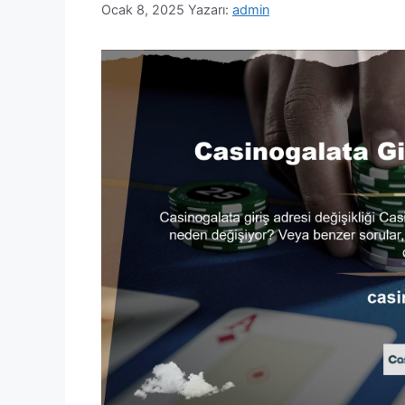
Ocak 8, 2025
Yazarı:
admin