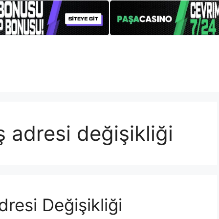
 adresi değişikliği
resi Değişikliği