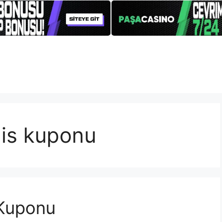
his kuponu
 Kuponu