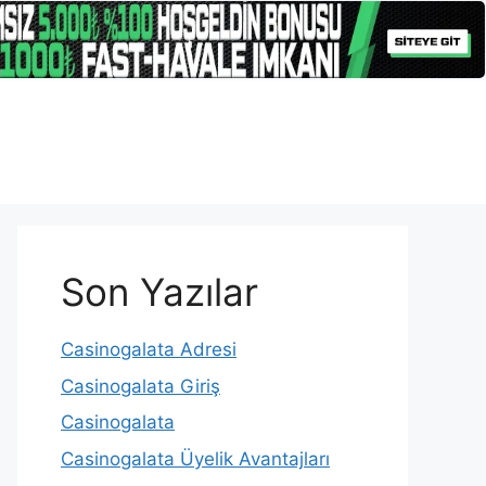
Son Yazılar
Casinogalata Adresi
Casinogalata Giriş
Casinogalata
Casinogalata Üyelik Avantajları