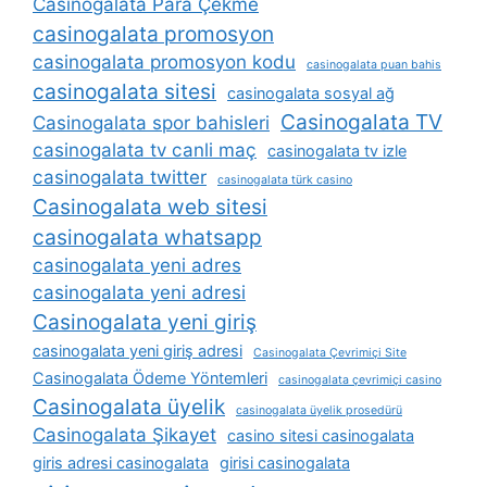
Casinogalata Para Çekme
casinogalata promosyon
casinogalata promosyon kodu
casinogalata puan bahis
casinogalata sitesi
casinogalata sosyal ağ
Casinogalata TV
Casinogalata spor bahisleri
casinogalata tv canli maç
casinogalata tv izle
casinogalata twitter
casinogalata türk casino
Casinogalata web sitesi
casinogalata whatsapp
casinogalata yeni adres
casinogalata yeni adresi
Casinogalata yeni giriş
casinogalata yeni giriş adresi
Casinogalata Çevrimiçi Site
Casinogalata Ödeme Yöntemleri
casinogalata çevrimiçi casino
Casinogalata üyelik
casinogalata üyelik prosedürü
Casinogalata Şikayet
casino sitesi casinogalata
giris adresi casinogalata
girisi casinogalata