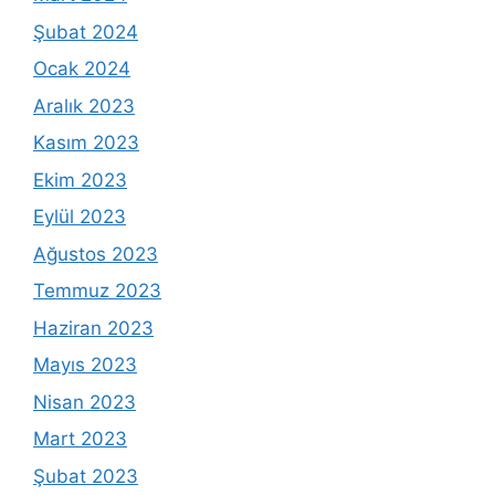
Şubat 2024
Ocak 2024
Aralık 2023
Kasım 2023
Ekim 2023
Eylül 2023
Ağustos 2023
Temmuz 2023
Haziran 2023
Mayıs 2023
Nisan 2023
Mart 2023
Şubat 2023