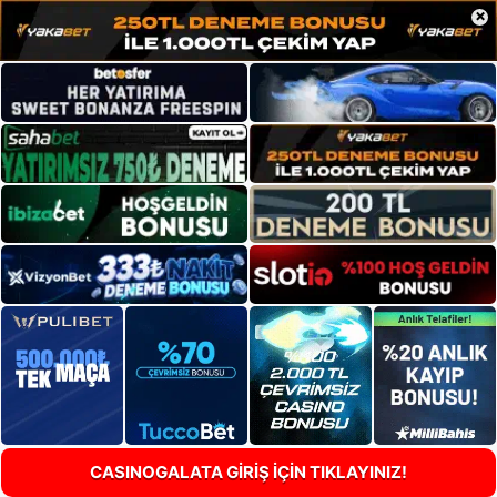
×
CASINOGALATA GİRİŞ İÇİN TIKLAYINIZ!