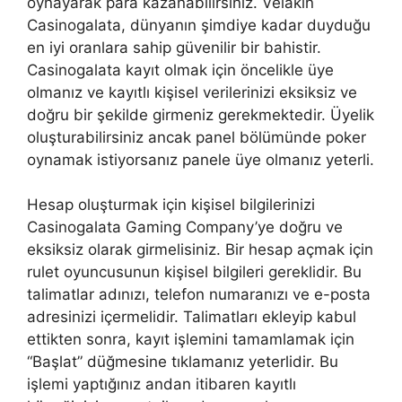
oynayarak para kazanabilirsiniz. Velakin
Casinogalata, dünyanın şimdiye kadar duyduğu
en iyi oranlara sahip güvenilir bir bahistir.
Casinogalata kayıt olmak için öncelikle üye
olmanız ve kayıtlı kişisel verilerinizi eksiksiz ve
doğru bir şekilde girmeniz gerekmektedir. Üyelik
oluşturabilirsiniz ancak panel bölümünde poker
oynamak istiyorsanız panele üye olmanız yeterli.
Hesap oluşturmak için kişisel bilgilerinizi
Casinogalata Gaming Company’ye doğru ve
eksiksiz olarak girmelisiniz. Bir hesap açmak için
rulet oyuncusunun kişisel bilgileri gereklidir. Bu
talimatlar adınızı, telefon numaranızı ve e-posta
adresinizi içermelidir. Talimatları ekleyip kabul
ettikten sonra, kayıt işlemini tamamlamak için
“Başlat” düğmesine tıklamanız yeterlidir. Bu
işlemi yaptığınız andan itibaren kayıtlı