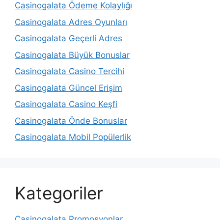
Casinogalata Ödeme Kolaylığı
Casinogalata Adres Oyunları
Casinogalata Geçerli Adres
Casinogalata Büyük Bonuslar
Casinogalata Casino Tercihi
Casinogalata Güncel Erişim
Casinogalata Casino Keşfi
Casinogalata Önde Bonuslar
Casinogalata Mobil Popülerlik
Kategoriler
Casinogalata Promosyonlar