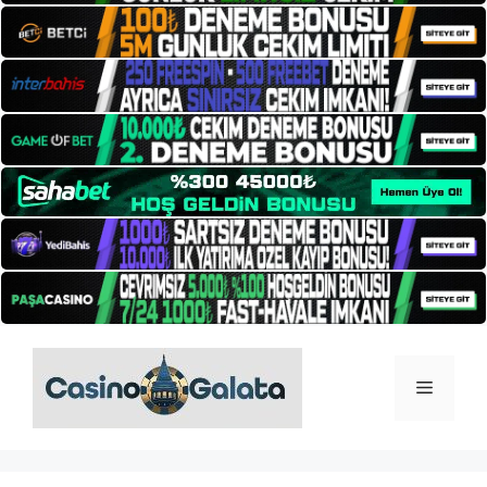
İçeriğe
atla
Menü