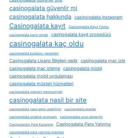
casinogalata güvenlir mi
casinogalata hakkında
casinogalata instagram
Casinogalata kayıt
Casinogalata Kayıt Formu
casinogalata kayıt prosedürü
casinogalata kayıt olmak
casinogalata kaç oldu
casinogalata kullanıcı yorumları
Casinogalata Lisans Bilgileri nedir
casinogalata maç izle
casinogalata maç izleme
casinogalata mobil
casinogalata mobil uygulaması
casinogalata müşteri hizmetleri
casinogalata müşteri memnuniyeti
casinogalata nasil bir site
casinogalata nasıl emin olabilirim
casinogalata oranlar
casinogalata ortaklık programı
casinogalata oyun deneyim
Casinogalata Para Yatırma
Casinogalata Para Kazanma
casinogalata para yatırma i̇şlemleri