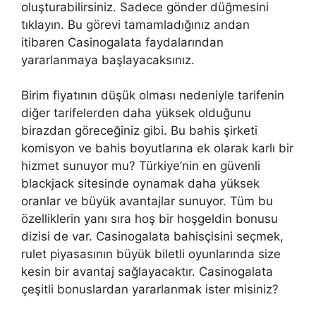
oluşturabilirsiniz. Sadece gönder düğmesini
tıklayın. Bu görevi tamamladığınız andan
itibaren Casinogalata faydalarından
yararlanmaya başlayacaksınız.
Birim fiyatının düşük olması nedeniyle tarifenin
diğer tarifelerden daha yüksek olduğunu
birazdan göreceğiniz gibi. Bu bahis şirketi
komisyon ve bahis boyutlarına ek olarak karlı bir
hizmet sunuyor mu? Türkiye’nin en güvenli
blackjack sitesinde oynamak daha yüksek
oranlar ve büyük avantajlar sunuyor. Tüm bu
özelliklerin yanı sıra hoş bir hoşgeldin bonusu
dizisi de var. Casinogalata bahisçisini seçmek,
rulet piyasasının büyük biletli oyunlarında size
kesin bir avantaj sağlayacaktır. Casinogalata
çeşitli bonuslardan yararlanmak ister misiniz?