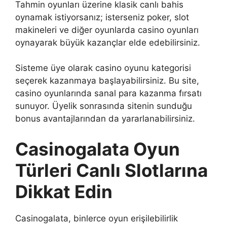
Tahmin oyunları üzerine klasik canlı bahis
oynamak istiyorsanız; isterseniz poker, slot
makineleri ve diğer oyunlarda casino oyunları
oynayarak büyük kazançlar elde edebilirsiniz.
Sisteme üye olarak casino oyunu kategorisi
seçerek kazanmaya başlayabilirsiniz. Bu site,
casino oyunlarında sanal para kazanma fırsatı
sunuyor. Üyelik sonrasında sitenin sunduğu
bonus avantajlarından da yararlanabilirsiniz.
Casinogalata Oyun
Türleri Canlı Slotlarına
Dikkat Edin
Casinogalata, binlerce oyun erişilebilirlik