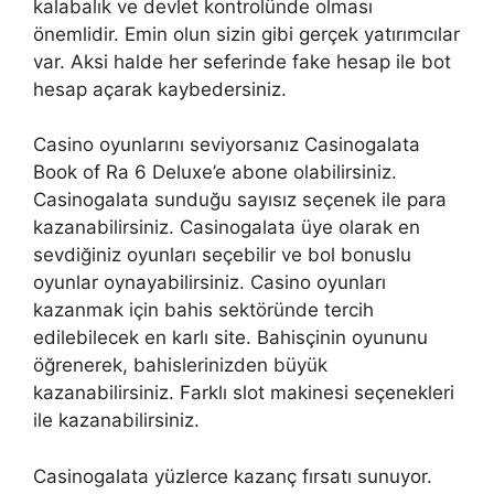
kalabalık ve devlet kontrolünde olması
önemlidir. Emin olun sizin gibi gerçek yatırımcılar
var. Aksi halde her seferinde fake hesap ile bot
hesap açarak kaybedersiniz.
Casino oyunlarını seviyorsanız Casinogalata
Book of Ra 6 Deluxe’e abone olabilirsiniz.
Casinogalata sunduğu sayısız seçenek ile para
kazanabilirsiniz. Casinogalata üye olarak en
sevdiğiniz oyunları seçebilir ve bol bonuslu
oyunlar oynayabilirsiniz. Casino oyunları
kazanmak için bahis sektöründe tercih
edilebilecek en karlı site. Bahisçinin oyununu
öğrenerek, bahislerinizden büyük
kazanabilirsiniz. Farklı slot makinesi seçenekleri
ile kazanabilirsiniz.
Casinogalata yüzlerce kazanç fırsatı sunuyor.