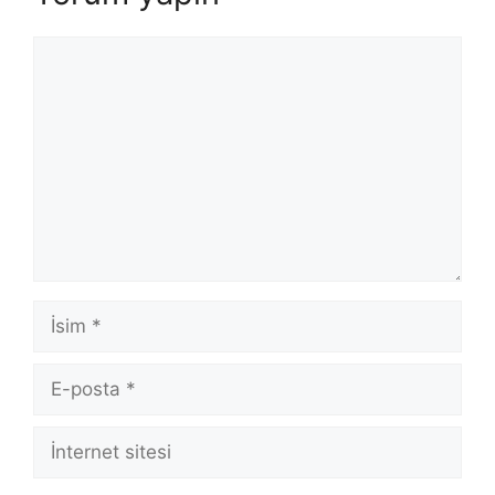
Yorum
İsim
E-
posta
İnternet
sitesi