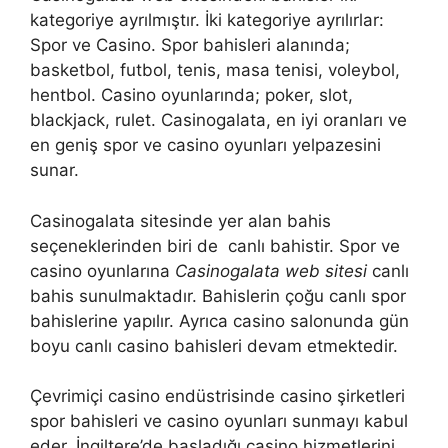
kategoriye ayrılmıştır. İki kategoriye ayrılırlar:
Spor ve Casino. Spor bahisleri alanında;
basketbol, ​​futbol, ​​tenis, masa tenisi, voleybol,
hentbol. Casino oyunlarında; poker, slot,
blackjack, rulet. Casinogalata, en iyi oranları ve
en geniş spor ve casino oyunları yelpazesini
sunar.
Casinogalata sitesinde yer alan bahis
seçeneklerinden biri de canlı bahistir. Spor ve
casino oyunlarına
Casinogalata web sitesi
canlı
bahis sunulmaktadır. Bahislerin çoğu canlı spor
bahislerine yapılır. Ayrıca casino salonunda gün
boyu canlı casino bahisleri devam etmektedir.
Çevrimiçi casino endüstrisinde casino şirketleri
spor bahisleri ve casino oyunları sunmayı kabul
eder. İngiltere’de başladığı casino hizmetlerini