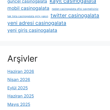
kayit casinogalata
güncel casinogalata
mobil casinogalata
neden casinogalata ofisi seçmelisiniz
twitter casinogalata
tek tıkla casinogalata giriş yapın
yeni adresi casinogalata
yeni giris casinogalata
Arşivler
Haziran 2026
Nisan 2026
Eylül 2025
Haziran 2025
Mayıs 2025