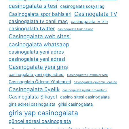
casinogalata sitesi
casinogalata sosyal ağ
Casinogalata TV
Casinogalata spor bahisleri
casinogalata tv canli maç
casinogalata tv izle
casinogalata twitter
casinogalata türk casino
Casinogalata web sitesi
casinogalata whatsapp
casinogalata yeni adres
casinogalata yeni adresi
Casinogalata yeni giriş
casinogalata yeni giriş adresi
Casinogalata Çevrimiçi Site
Casinogalata Ödeme Yöntemleri
casinogalata çevrimiçi casino
Casinogalata üyelik
casinogalata üyelik prosedürü
Casinogalata Şikayet
casino sitesi casinogalata
giris adresi casinogalata
girisi casinogalata
giris yap casinogalata
güncel adresi casinogalata