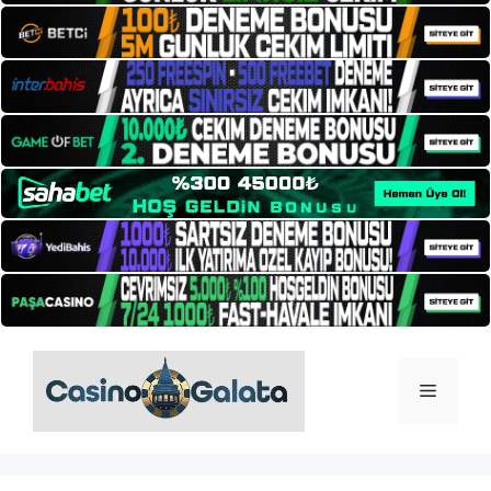
İçeriğe
atla
Menü