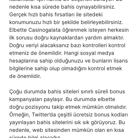
nedenle kısa sürede bahis oynayabilirsiniz.
Gerçek hızlı bahis fırsatları ile sitedeki
konumunuzu hızlı bir şekilde belirleyebilirsiniz.
Elbette Casinogalata öğrenmek isteyen herkesin
ilk sorusu doğru kaynaklardan yardım almaktır.
Doğru veriyi alacaksanız bazı kontrolleri kontrol
etmeniz de önemlidir. Hangi sosyal medya
hesaplarına sahip olduğunuzu ve bunların lisans
bilgilerine sahip olup olmadığını kontrol etmek
de önemlidir.
Çoğu durumda bahis siteleri sınırlı süreli bonus
kampanyaları paylaşır. Bu durumda elbette
doğru pozisyonu takip etmek mümkün olmalıdır.
Örneğin, Twitter’da çeşitli ücretsiz bonus kodları
yayınlayan bahis sitelerini sık sık görüyoruz. Bu
nedenle, web sitesinden mümkün olan en kısa
sürede bilgi alacağız.