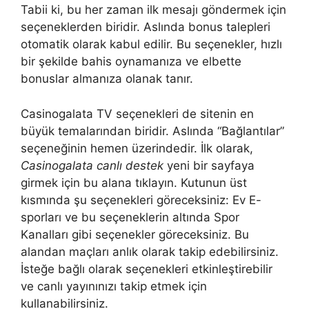
Tabii ki, bu her zaman ilk mesajı göndermek için
seçeneklerden biridir. Aslında bonus talepleri
otomatik olarak kabul edilir. Bu seçenekler, hızlı
bir şekilde bahis oynamanıza ve elbette
bonuslar almanıza olanak tanır.
Casinogalata TV seçenekleri de sitenin en
büyük temalarından biridir. Aslında “Bağlantılar”
seçeneğinin hemen üzerindedir. İlk olarak,
Casinogalata canlı destek
yeni bir sayfaya
girmek için bu alana tıklayın. Kutunun üst
kısmında şu seçenekleri göreceksiniz: Ev E-
sporları ve bu seçeneklerin altında Spor
Kanalları gibi seçenekler göreceksiniz. Bu
alandan maçları anlık olarak takip edebilirsiniz.
İsteğe bağlı olarak seçenekleri etkinleştirebilir
ve canlı yayınınızı takip etmek için
kullanabilirsiniz.