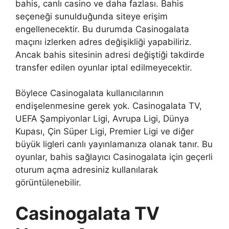
bahis, canlı casino ve daha fazlası. Bahis
seçeneği sunulduğunda siteye erişim
engellenecektir. Bu durumda Casinogalata
maçını izlerken adres değişikliği yapabiliriz.
Ancak bahis sitesinin adresi değiştiği takdirde
transfer edilen oyunlar iptal edilmeyecektir.
Böylece Casinogalata kullanıcılarının
endişelenmesine gerek yok. Casinogalata TV,
UEFA Şampiyonlar Ligi, Avrupa Ligi, Dünya
Kupası, Çin Süper Ligi, Premier Ligi ve diğer
büyük ligleri canlı yayınlamanıza olanak tanır. Bu
oyunlar, bahis sağlayıcı Casinogalata için geçerli
oturum açma adresiniz kullanılarak
görüntülenebilir.
Casinogalata TV