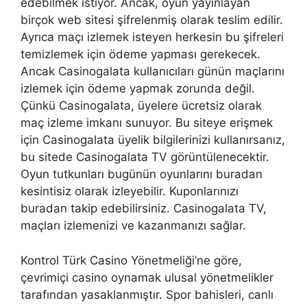
edebilmek istiyor. Ancak, oyun yayınlayan
birçok web sitesi şifrelenmiş olarak teslim edilir.
Ayrıca maçı izlemek isteyen herkesin bu şifreleri
temizlemek için ödeme yapması gerekecek.
Ancak Casinogalata kullanıcıları günün maçlarını
izlemek için ödeme yapmak zorunda değil.
Çünkü Casinogalata, üyelere ücretsiz olarak
maç izleme imkanı sunuyor. Bu siteye erişmek
için Casinogalata üyelik bilgilerinizi kullanırsanız,
bu sitede Casinogalata TV görüntülenecektir.
Oyun tutkunları bugünün oyunlarını buradan
kesintisiz olarak izleyebilir. Kuponlarınızı
buradan takip edebilirsiniz. Casinogalata TV,
maçları izlemenizi ve kazanmanızı sağlar.
Kontrol Türk Casino Yönetmeliği’ne göre,
çevrimiçi casino oynamak ulusal yönetmelikler
tarafından yasaklanmıştır. Spor bahisleri, canlı