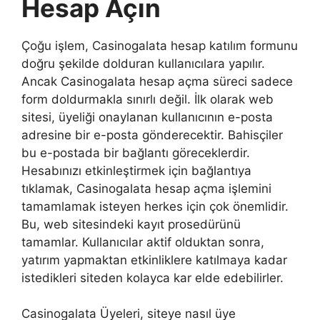
Hesap Açın
Çoğu işlem, Casinogalata hesap katılım formunu
doğru şekilde dolduran kullanıcılara yapılır.
Ancak Casinogalata hesap açma süreci sadece
form doldurmakla sınırlı değil. İlk olarak web
sitesi, üyeliği onaylanan kullanıcının e-posta
adresine bir e-posta gönderecektir. Bahisçiler
bu e-postada bir bağlantı göreceklerdir.
Hesabınızı etkinleştirmek için bağlantıya
tıklamak, Casinogalata hesap açma işlemini
tamamlamak isteyen herkes için çok önemlidir.
Bu, web sitesindeki kayıt prosedürünü
tamamlar. Kullanıcılar aktif olduktan sonra,
yatırım yapmaktan etkinliklere katılmaya kadar
istedikleri siteden kolayca kar elde edebilirler.
Casinogalata Üyeleri, siteye nasıl üye