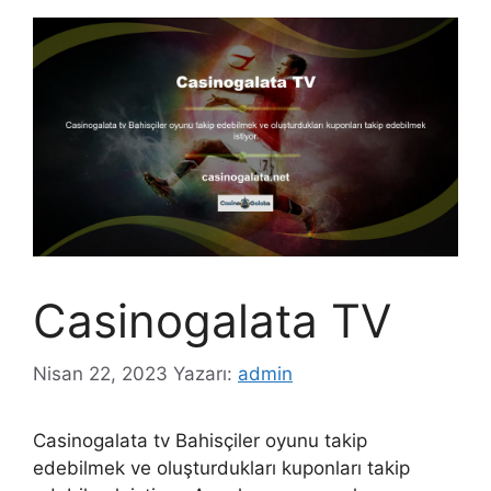
Casinogalata TV
Nisan 22, 2023
Yazarı:
admin
Casinogalata tv Bahisçiler oyunu takip
edebilmek ve oluşturdukları kuponları takip