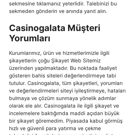
sekmesine tıklamanız yeterlidir. Talebinizi bu
sekmeden gönderin ve anında yanıt alın.
Casinogalata Müşteri
Yorumları
Kurumlarımız, ürün ve hizmetlerimizle ilgili
şikayetlerin çoğu Şikayet Web Sitemiz
üzerinden yapılmaktadır. Bu noktada faaliyet
gösteren bahis siteleri değerlendirmeye tabi
tutulur. Casinogalata, tüm şikayetleri, yorumları
ve değerlendirmeleri siteyi iyileştirmeye, hataları
bulmaya ve çözüm sunmaya yönelik adımlar
olarak ele alır. Casinogalata ile ilgili şikayet ve
incelemelere baktığımda maddi açıdan büyük
bir şikayet göremedim. Piyasada kabul görmüş
hızlı ve güvenli para yatırma ve çekme