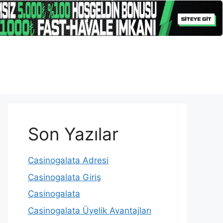
Son Yazılar
Casinogalata Adresi
Casinogalata Giriş
Casinogalata
Casinogalata Üyelik Avantajları