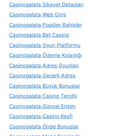
Casinogalata Şikayet Detayları
Casinogalata Web Giriş
Casinogalata Popüler Bahisler
Casinogalata Bet Casino
Casinogalata Oyun Platformu
Casinogalata Ödeme Kolaylığı
Casinogalata Adres Oyunları
Casinogalata Geçerli Adres
Casinogalata Büyük Bonuslar
Casinogalata Casino Tercihi
Casinogalata Güncel Erişim
Casinogalata Casino Keşfi
Casinogalata Önde Bonuslar