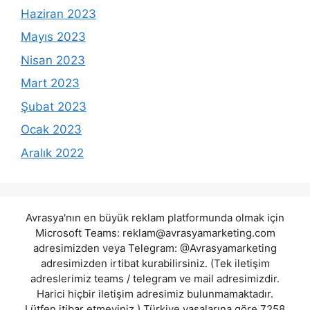
Haziran 2023
Mayıs 2023
Nisan 2023
Mart 2023
Şubat 2023
Ocak 2023
Aralık 2022
Avrasya'nın en büyük reklam platformunda olmak için
Microsoft Teams:
reklam@avrasyamarketing.com
adresimizden veya Telegram: @Avrasyamarketing
adresimizden irtibat kurabilirsiniz. (Tek iletişim
adreslerimiz teams / telegram ve mail adresimizdir.
Harici hiçbir iletişim adresimiz bulunmamaktadır.
Lütfen itibar etmeyiniz.) Türkiye yasalarına göre 7258