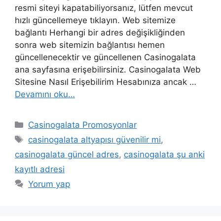
resmi siteyi kapatabiliyorsanız, lütfen mevcut
hızlı güncellemeye tıklayın. Web sitemize
bağlantı Herhangi bir adres değişikliğinden
sonra web sitemizin bağlantısı hemen
güncellenecektir ve güncellenen Casinogalata
ana sayfasına erişebilirsiniz. Casinogalata Web
Sitesine Nasıl Erişebilirim Hesabınıza ancak …
Devamını oku…
Kategoriler
Casinogalata Promosyonlar
Etiketler
casinogalata altyapısı güvenilir mi
,
casinogalata güncel adres
,
casinogalata şu anki
kayıtlı adresi
Yorum yap