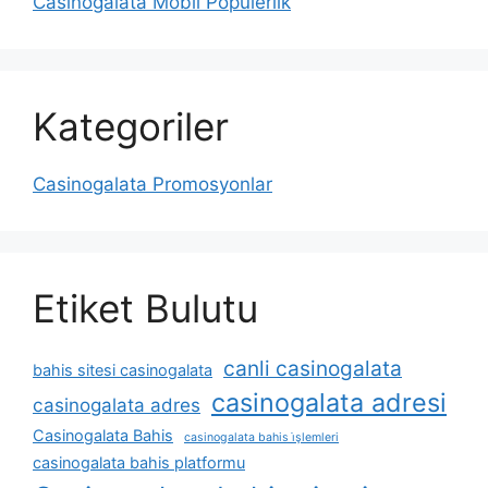
Casinogalata Mobil Popülerlik
Kategoriler
Casinogalata Promosyonlar
Etiket Bulutu
canli casinogalata
bahis sitesi casinogalata
casinogalata adresi
casinogalata adres
Casinogalata Bahis
casinogalata bahis i̇şlemleri
casinogalata bahis platformu