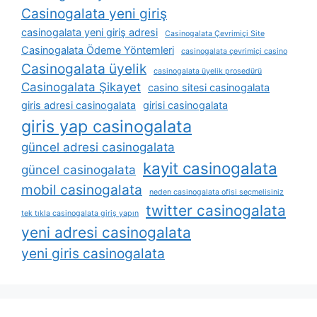
Casinogalata yeni giriş
casinogalata yeni giriş adresi
Casinogalata Çevrimiçi Site
Casinogalata Ödeme Yöntemleri
casinogalata çevrimiçi casino
Casinogalata üyelik
casinogalata üyelik prosedürü
Casinogalata Şikayet
casino sitesi casinogalata
giris adresi casinogalata
girisi casinogalata
giris yap casinogalata
güncel adresi casinogalata
kayit casinogalata
güncel casinogalata
mobil casinogalata
neden casinogalata ofisi seçmelisiniz
twitter casinogalata
tek tıkla casinogalata giriş yapın
yeni adresi casinogalata
yeni giris casinogalata