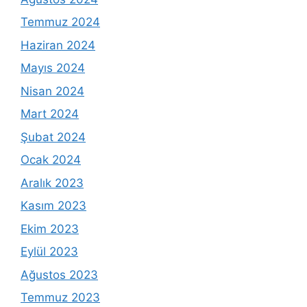
Temmuz 2024
Haziran 2024
Mayıs 2024
Nisan 2024
Mart 2024
Şubat 2024
Ocak 2024
Aralık 2023
Kasım 2023
Ekim 2023
Eylül 2023
Ağustos 2023
Temmuz 2023