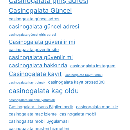
Casinogalata giriş adresi
Casinogalata Güncel
casinogalata güncel adres
casinogalata güncel adresi
casinogalata güncel giriş adresi
Casinogalata güvenilir mi
casinogalata güvenilir site
casinogalata güvenlir mi
casinogalata hakkında
casinogalata instagram
Casinogalata kayıt
Casinogalata Kayıt Formu
casinogalata kayıt prosedürü
casinogalata kayıt olmak
casinogalata kaç oldu
casinogalata kullanıcı yorumları
Casinogalata Lisans Bilgileri nedir
casinogalata maç izle
casinogalata maç izleme
casinogalata mobil
casinogalata mobil uygulaması
casinogalata müşteri hizmetleri