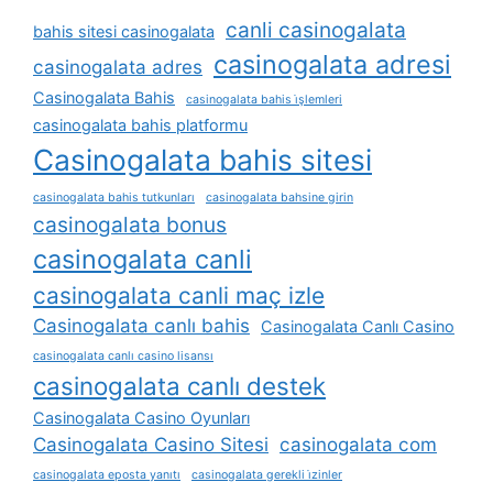
canli casinogalata
bahis sitesi casinogalata
casinogalata adresi
casinogalata adres
Casinogalata Bahis
casinogalata bahis i̇şlemleri
casinogalata bahis platformu
Casinogalata bahis sitesi
casinogalata bahis tutkunları
casinogalata bahsine girin
casinogalata bonus
casinogalata canli
casinogalata canli maç izle
Casinogalata canlı bahis
Casinogalata Canlı Casino
casinogalata canlı casino lisansı
casinogalata canlı destek
Casinogalata Casino Oyunları
Casinogalata Casino Sitesi
casinogalata com
casinogalata eposta yanıtı
casinogalata gerekli i̇zinler