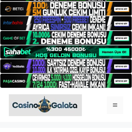
İçeriğe
atla
Menü