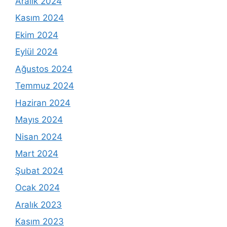
Aralık 2024
Kasım 2024
Ekim 2024
Eylül 2024
Ağustos 2024
Temmuz 2024
Haziran 2024
Mayıs 2024
Nisan 2024
Mart 2024
Şubat 2024
Ocak 2024
Aralık 2023
Kasım 2023