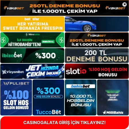
×
CASINOGALATA GİRİŞ İÇİN TIKLAYINIZ!