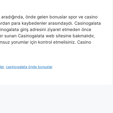
 aradığında, önde gelen bonuslar spor ve casino
lardan para kaybedenler arasındaydı. Casinogalata
asinogalata giriş adresini ziyaret etmeden önce
er sunan Casinogalata web sitesine bakmalıdır,
umsuz yorumlar için kontrol etmelisiniz. Casino
ler
,
casinogalata önde bonuslar