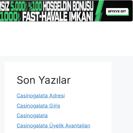
Son Yazılar
Casinogalata Adresi
Casinogalata Giriş
Casinogalata
Casinogalata Üyelik Avantajları