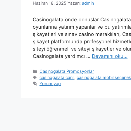
Haziran 18, 2025
Yazarı:
admin
Casinogalata önde bonuslar Casinogalata
oyunlarına yatırım yapanlar ve bu yatırım
şikayetleri ve sınav casino meraklıları, C
şikayet platformunda profesyonel hizmetl
siteyi öğrenmeli ve siteyi şikayetler ve ol
Casinogalata yardımcı …
Devamını oku…
Kategoriler
Casinogalata Promosyonlar
Etiketler
casinogalata canli
,
casinogalata mobil seçenek
Yorum yap