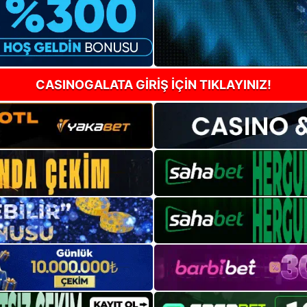
CASINOGALATA GİRİŞ İÇİN TIKLAYINIZ!