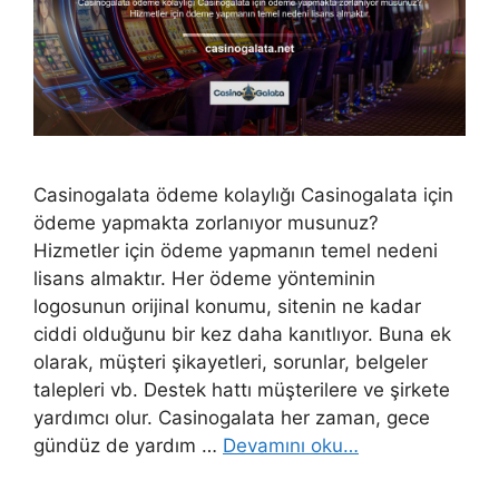
Casinogalata ödeme kolaylığı Casinogalata için
ödeme yapmakta zorlanıyor musunuz?
Hizmetler için ödeme yapmanın temel nedeni
lisans almaktır. Her ödeme yönteminin
logosunun orijinal konumu, sitenin ne kadar
ciddi olduğunu bir kez daha kanıtlıyor. Buna ek
olarak, müşteri şikayetleri, sorunlar, belgeler
talepleri vb. Destek hattı müşterilere ve şirkete
yardımcı olur. Casinogalata her zaman, gece
gündüz de yardım …
Devamını oku…