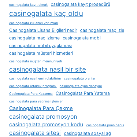
casinogalata kayıt prosedürü
casinogalata kayıt olmak
casinogalata kaç oldu
casinogalata kullanıcı yorumları
Casinogalata Lisans Bilgileri nedir
casinogalata maç izle
casinogalata maç izleme
casinogalata mobil
casinogalata mobil uygulaması
casinogalata müşteri hizmetleri
casinogalata müşteri memnuniyeti
casinogalata nasil bir site
casinogalata nasıl emin olabilirim
casinogalata oranlar
casinogalata ortaklık programı
casinogalata oyun deneyim
Casinogalata Para Yatırma
Casinogalata Para Kazanma
casinogalata para yatırma i̇şlemleri
Casinogalata Para Çekme
casinogalata promosyon
casinogalata promosyon kodu
casinogalata puan bahis
casinogalata sitesi
casinogalata sosyal ağ