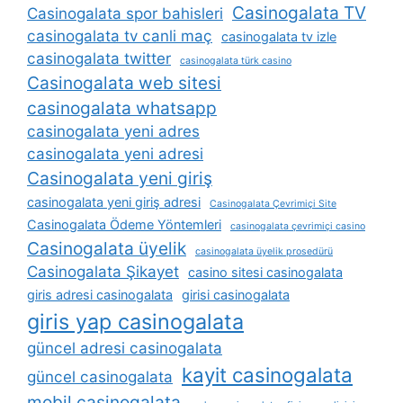
Casinogalata TV
Casinogalata spor bahisleri
casinogalata tv canli maç
casinogalata tv izle
casinogalata twitter
casinogalata türk casino
Casinogalata web sitesi
casinogalata whatsapp
casinogalata yeni adres
casinogalata yeni adresi
Casinogalata yeni giriş
casinogalata yeni giriş adresi
Casinogalata Çevrimiçi Site
Casinogalata Ödeme Yöntemleri
casinogalata çevrimiçi casino
Casinogalata üyelik
casinogalata üyelik prosedürü
Casinogalata Şikayet
casino sitesi casinogalata
giris adresi casinogalata
girisi casinogalata
giris yap casinogalata
güncel adresi casinogalata
kayit casinogalata
güncel casinogalata
mobil casinogalata