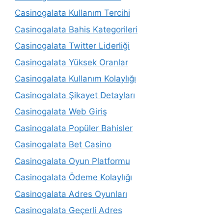
Casinogalata Kullanım Tercihi
Casinogalata Bahis Kategorileri
Casinogalata Twitter Liderliği
Casinogalata Yüksek Oranlar
Casinogalata Kullanım Kolaylığı
Casinogalata Şikayet Detayları
Casinogalata Web Giriş
Casinogalata Popüler Bahisler
Casinogalata Bet Casino
Casinogalata Oyun Platformu
Casinogalata Ödeme Kolaylığı
Casinogalata Adres Oyunları
Casinogalata Geçerli Adres