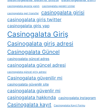
casinogalata eposta yanıtı
casinogalata gerekli i̇zinler
casinogalata girisi
casinogalata geri transfer
casinogalata giris twitter
casinogalata giris yap
Casinogalata Giriş
Casinogalata giriş adresi
Casinogalata Güncel
casinogalata güncel adres
casinogalata güncel adresi
casinogalata güncel giriş adresi
Casinogalata güvenilir mi
casinogalata güvenilir site
casinogalata güvenlir mi
casinogalata hakkında
casinogalata instagram
Casinogalata kayıt
Casinogalata Kayıt Formu