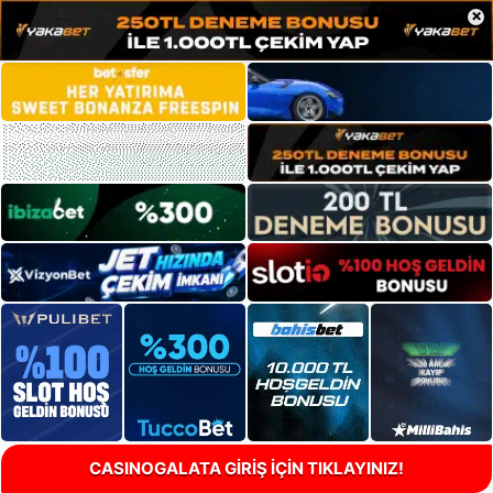
×
CASINOGALATA GİRİŞ İÇİN TIKLAYINIZ!