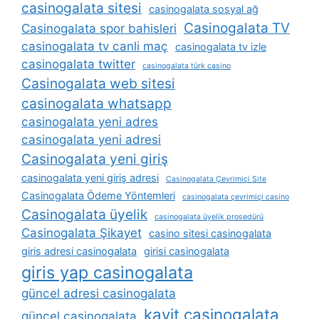
casinogalata sitesi
casinogalata sosyal ağ
Casinogalata TV
Casinogalata spor bahisleri
casinogalata tv canli maç
casinogalata tv izle
casinogalata twitter
casinogalata türk casino
Casinogalata web sitesi
casinogalata whatsapp
casinogalata yeni adres
casinogalata yeni adresi
Casinogalata yeni giriş
casinogalata yeni giriş adresi
Casinogalata Çevrimiçi Site
Casinogalata Ödeme Yöntemleri
casinogalata çevrimiçi casino
Casinogalata üyelik
casinogalata üyelik prosedürü
Casinogalata Şikayet
casino sitesi casinogalata
giris adresi casinogalata
girisi casinogalata
giris yap casinogalata
güncel adresi casinogalata
kayit casinogalata
güncel casinogalata