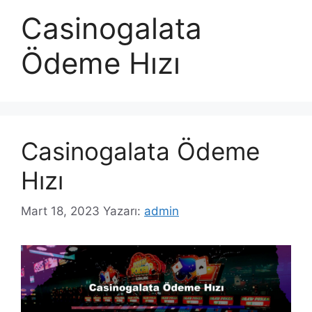
Casinogalata
Ödeme Hızı
Casinogalata Ödeme
Hızı
Mart 18, 2023
Yazarı:
admin