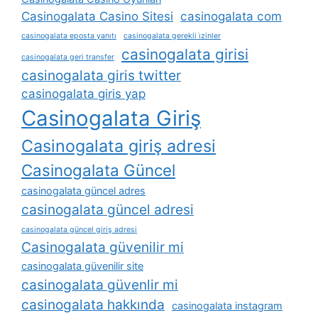
Casinogalata Casino Sitesi
casinogalata com
casinogalata eposta yanıtı
casinogalata gerekli i̇zinler
casinogalata girisi
casinogalata geri transfer
casinogalata giris twitter
casinogalata giris yap
Casinogalata Giriş
Casinogalata giriş adresi
Casinogalata Güncel
casinogalata güncel adres
casinogalata güncel adresi
casinogalata güncel giriş adresi
Casinogalata güvenilir mi
casinogalata güvenilir site
casinogalata güvenlir mi
casinogalata hakkında
casinogalata instagram