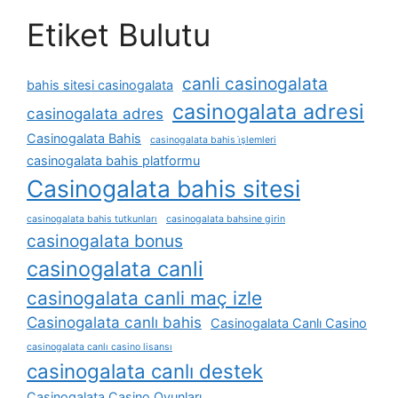
Etiket Bulutu
canli casinogalata
bahis sitesi casinogalata
casinogalata adresi
casinogalata adres
Casinogalata Bahis
casinogalata bahis i̇şlemleri
casinogalata bahis platformu
Casinogalata bahis sitesi
casinogalata bahis tutkunları
casinogalata bahsine girin
casinogalata bonus
casinogalata canli
casinogalata canli maç izle
Casinogalata canlı bahis
Casinogalata Canlı Casino
casinogalata canlı casino lisansı
casinogalata canlı destek
Casinogalata Casino Oyunları