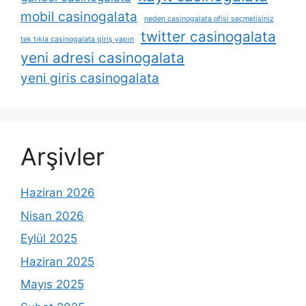
mobil casinogalata
neden casinogalata ofisi seçmelisiniz
twitter casinogalata
tek tıkla casinogalata giriş yapın
yeni adresi casinogalata
yeni giris casinogalata
Arşivler
Haziran 2026
Nisan 2026
Eylül 2025
Haziran 2025
Mayıs 2025