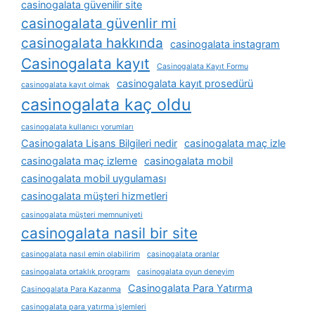
casinogalata güvenilir site
casinogalata güvenlir mi
casinogalata hakkında
casinogalata instagram
Casinogalata kayıt
Casinogalata Kayıt Formu
casinogalata kayıt prosedürü
casinogalata kayıt olmak
casinogalata kaç oldu
casinogalata kullanıcı yorumları
Casinogalata Lisans Bilgileri nedir
casinogalata maç izle
casinogalata maç izleme
casinogalata mobil
casinogalata mobil uygulaması
casinogalata müşteri hizmetleri
casinogalata müşteri memnuniyeti
casinogalata nasil bir site
casinogalata nasıl emin olabilirim
casinogalata oranlar
casinogalata ortaklık programı
casinogalata oyun deneyim
Casinogalata Para Yatırma
Casinogalata Para Kazanma
casinogalata para yatırma i̇şlemleri