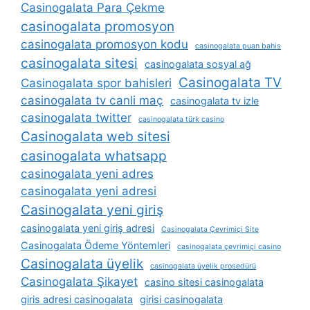
Casinogalata Para Çekme
casinogalata promosyon
casinogalata promosyon kodu
casinogalata puan bahis
casinogalata sitesi
casinogalata sosyal ağ
Casinogalata TV
Casinogalata spor bahisleri
casinogalata tv canli maç
casinogalata tv izle
casinogalata twitter
casinogalata türk casino
Casinogalata web sitesi
casinogalata whatsapp
casinogalata yeni adres
casinogalata yeni adresi
Casinogalata yeni giriş
casinogalata yeni giriş adresi
Casinogalata Çevrimiçi Site
Casinogalata Ödeme Yöntemleri
casinogalata çevrimiçi casino
Casinogalata üyelik
casinogalata üyelik prosedürü
Casinogalata Şikayet
casino sitesi casinogalata
giris adresi casinogalata
girisi casinogalata