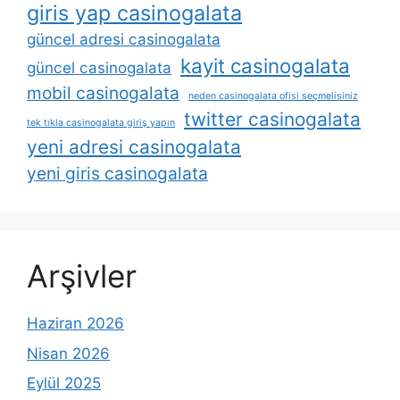
giris yap casinogalata
güncel adresi casinogalata
kayit casinogalata
güncel casinogalata
mobil casinogalata
neden casinogalata ofisi seçmelisiniz
twitter casinogalata
tek tıkla casinogalata giriş yapın
yeni adresi casinogalata
yeni giris casinogalata
Arşivler
Haziran 2026
Nisan 2026
Eylül 2025