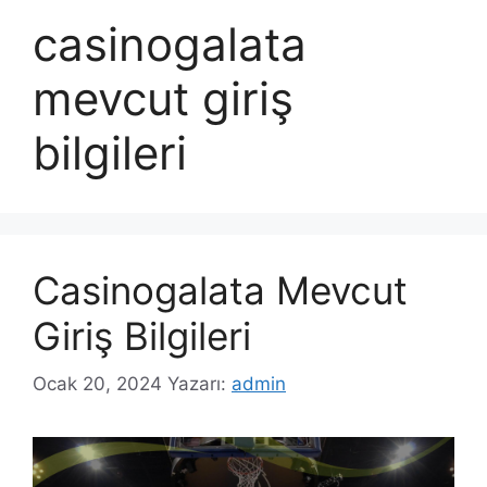
casinogalata
mevcut giriş
bilgileri
Casinogalata Mevcut
Giriş Bilgileri
Ocak 20, 2024
Yazarı:
admin