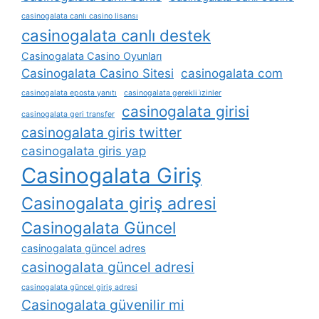
casinogalata canlı casino lisansı
casinogalata canlı destek
Casinogalata Casino Oyunları
Casinogalata Casino Sitesi
casinogalata com
casinogalata eposta yanıtı
casinogalata gerekli i̇zinler
casinogalata girisi
casinogalata geri transfer
casinogalata giris twitter
casinogalata giris yap
Casinogalata Giriş
Casinogalata giriş adresi
Casinogalata Güncel
casinogalata güncel adres
casinogalata güncel adresi
casinogalata güncel giriş adresi
Casinogalata güvenilir mi