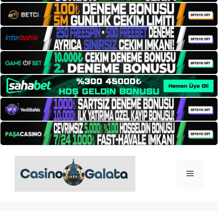
İçeriğe
atla
Menü