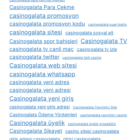
casinogalata para yatırma i̇şlemleri
Casinogalata Para Çekme
casinogalata promosyon
casinogalata promosyon kodu
casinogalata puan bahis
casinogalata sitesi
casinogalata sosyal ağ
Casinogalata TV
Casinogalata spor bahisleri
casinogalata tv canli maç
casinogalata tv izle
casinogalata twitter
casinogalata türk casino
Casinogalata web sitesi
casinogalata whatsapp
casinogalata yeni adres
casinogalata yeni adresi
Casinogalata yeni giriş
casinogalata yeni giriş adresi
Casinogalata Çevrimiçi Site
Casinogalata Ödeme Yöntemleri
casinogalata çevrimiçi casino
Casinogalata üyelik
casinogalata üyelik prosedürü
Casinogalata Şikayet
casino sitesi casinogalata
giris adresi casinogalata
girisi casinogalata