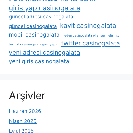
giris yap casinogalata
güncel adresi casinogalata
kayit casinogalata
güncel casinogalata
mobil casinogalata
neden casinogalata ofisi seçmelisiniz
twitter casinogalata
tek tıkla casinogalata giriş yapın
yeni adresi casinogalata
yeni giris casinogalata
Arşivler
Haziran 2026
Nisan 2026
Eylül 2025