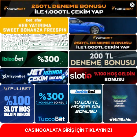
×
CASINOGALATA GİRİŞ İÇİN TIKLAYINIZ!