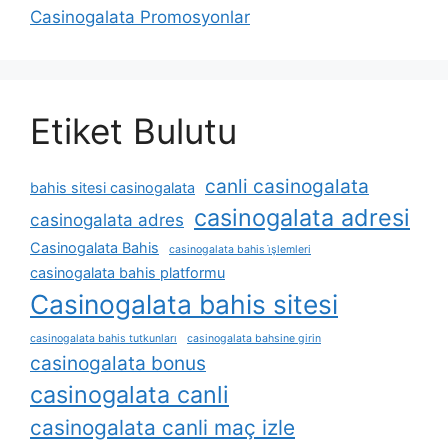
Casinogalata Promosyonlar
Etiket Bulutu
canli casinogalata
bahis sitesi casinogalata
casinogalata adresi
casinogalata adres
Casinogalata Bahis
casinogalata bahis i̇şlemleri
casinogalata bahis platformu
Casinogalata bahis sitesi
casinogalata bahis tutkunları
casinogalata bahsine girin
casinogalata bonus
casinogalata canli
casinogalata canli maç izle