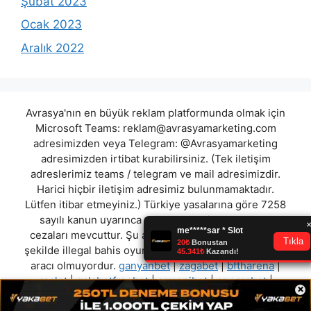
Şubat 2023
Ocak 2023
Aralık 2022
Avrasya'nın en büyük reklam platformunda olmak için
Microsoft Teams:
reklam@avrasyamarketing.com
adresimizden veya Telegram: @Avrasyamarketing
adresimizden irtibat kurabilirsiniz. (Tek iletişim
adreslerimiz teams / telegram ve mail adresimizdir.
Harici hiçbir iletişim adresimiz bulunmamaktadır.
Lütfen itibar etmeyiniz.) Türkiye yasalarına göre 7258
sayılı kanun uyarınca yasa dışı bahis oynamanın
cezaları mevcuttur. Şu an bulunduğunuz site hiç bir
şekilde illegal bahis oyunları oynatmıyor ve oynamaya
aracı olmuyordur.
ganyanbet
|
zagabet
|
bftharena
|
reslot
|
galabetfreebet
|
armonibet
|
enparabet
|
×
hipercasinogirisyap
"