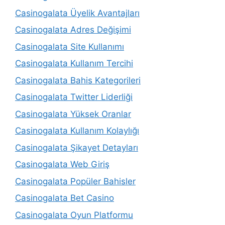
Casinogalata Üyelik Avantajları
Casinogalata Adres Değişimi
Casinogalata Site Kullanımı
Casinogalata Kullanım Tercihi
Casinogalata Bahis Kategorileri
Casinogalata Twitter Liderliği
Casinogalata Yüksek Oranlar
Casinogalata Kullanım Kolaylığı
Casinogalata Şikayet Detayları
Casinogalata Web Giriş
Casinogalata Popüler Bahisler
Casinogalata Bet Casino
Casinogalata Oyun Platformu