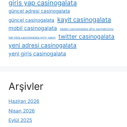
giris yap casinogalata
güncel adresi casinogalata
kayit casinogalata
güncel casinogalata
mobil casinogalata
neden casinogalata ofisi seçmelisiniz
twitter casinogalata
tek tıkla casinogalata giriş yapın
yeni adresi casinogalata
yeni giris casinogalata
Arşivler
Haziran 2026
Nisan 2026
Eylül 2025