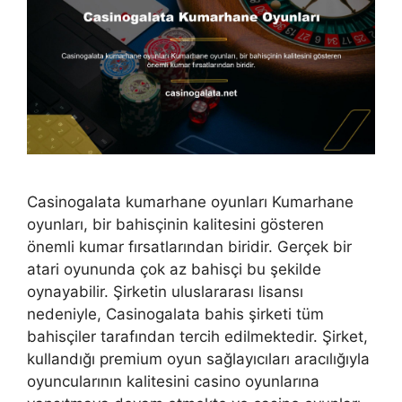
Casinogalata kumarhane oyunları Kumarhane
oyunları, bir bahisçinin kalitesini gösteren
önemli kumar fırsatlarından biridir. Gerçek bir
atari oyununda çok az bahisçi bu şekilde
oynayabilir. Şirketin uluslararası lisansı
nedeniyle, Casinogalata bahis şirketi tüm
bahisçiler tarafından tercih edilmektedir. Şirket,
kullandığı premium oyun sağlayıcıları aracılığıyla
oyuncularının kalitesini casino oyunlarına