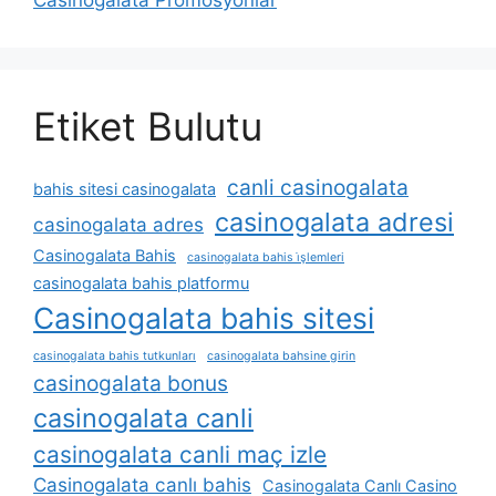
Casinogalata Promosyonlar
Etiket Bulutu
canli casinogalata
bahis sitesi casinogalata
casinogalata adresi
casinogalata adres
Casinogalata Bahis
casinogalata bahis i̇şlemleri
casinogalata bahis platformu
Casinogalata bahis sitesi
casinogalata bahis tutkunları
casinogalata bahsine girin
casinogalata bonus
casinogalata canli
casinogalata canli maç izle
Casinogalata canlı bahis
Casinogalata Canlı Casino