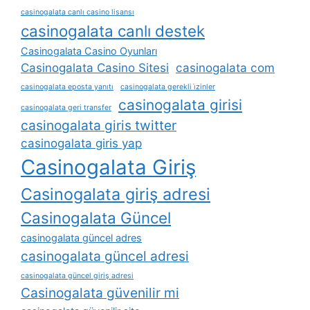
casinogalata canlı casino lisansı
casinogalata canlı destek
Casinogalata Casino Oyunları
Casinogalata Casino Sitesi
casinogalata com
casinogalata eposta yanıtı
casinogalata gerekli i̇zinler
casinogalata girisi
casinogalata geri transfer
casinogalata giris twitter
casinogalata giris yap
Casinogalata Giriş
Casinogalata giriş adresi
Casinogalata Güncel
casinogalata güncel adres
casinogalata güncel adresi
casinogalata güncel giriş adresi
Casinogalata güvenilir mi