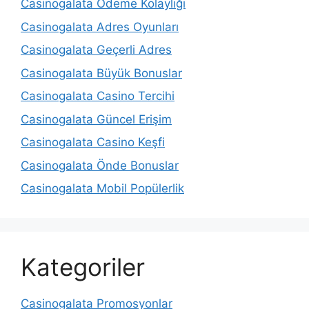
Casinogalata Ödeme Kolaylığı
Casinogalata Adres Oyunları
Casinogalata Geçerli Adres
Casinogalata Büyük Bonuslar
Casinogalata Casino Tercihi
Casinogalata Güncel Erişim
Casinogalata Casino Keşfi
Casinogalata Önde Bonuslar
Casinogalata Mobil Popülerlik
Kategoriler
Casinogalata Promosyonlar