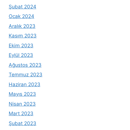
Şubat 2024
Ocak 2024
Aralık 2023
Kasım 2023
Ekim 2023
Eylül 2023
Ağustos 2023
Temmuz 2023
Haziran 2023
Mayıs 2023
Nisan 2023
Mart 2023
Şubat 2023