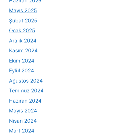
Haziran 2025
Mayıs 2025
Şubat 2025
Ocak 2025
Aralık 2024
Kasım 2024
Ekim 2024
Eylül 2024
Ağustos 2024
Temmuz 2024
Haziran 2024
Mayıs 2024
Nisan 2024
Mart 2024