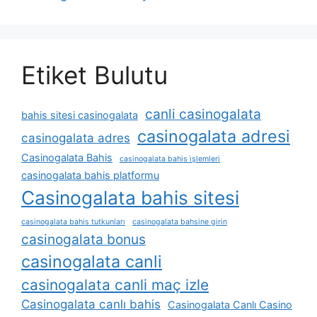
Etiket Bulutu
canli casinogalata
bahis sitesi casinogalata
casinogalata adresi
casinogalata adres
Casinogalata Bahis
casinogalata bahis i̇şlemleri
casinogalata bahis platformu
Casinogalata bahis sitesi
casinogalata bahis tutkunları
casinogalata bahsine girin
casinogalata bonus
casinogalata canli
casinogalata canli maç izle
Casinogalata canlı bahis
Casinogalata Canlı Casino