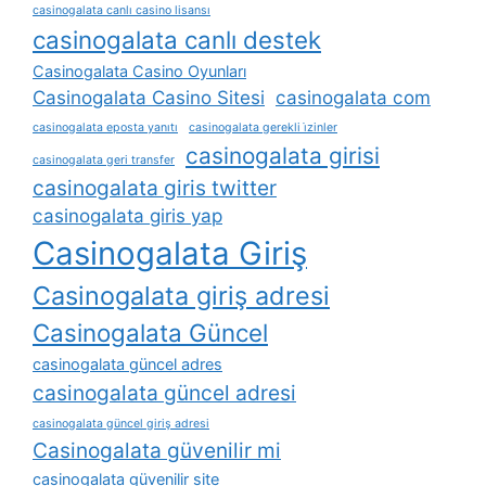
casinogalata canlı casino lisansı
casinogalata canlı destek
Casinogalata Casino Oyunları
Casinogalata Casino Sitesi
casinogalata com
casinogalata eposta yanıtı
casinogalata gerekli i̇zinler
casinogalata girisi
casinogalata geri transfer
casinogalata giris twitter
casinogalata giris yap
Casinogalata Giriş
Casinogalata giriş adresi
Casinogalata Güncel
casinogalata güncel adres
casinogalata güncel adresi
casinogalata güncel giriş adresi
Casinogalata güvenilir mi
casinogalata güvenilir site