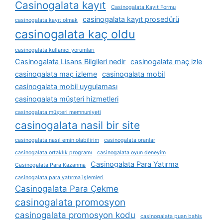
Casinogalata kayıt
Casinogalata Kayıt Formu
casinogalata kayıt prosedürü
casinogalata kayıt olmak
casinogalata kaç oldu
casinogalata kullanıcı yorumları
Casinogalata Lisans Bilgileri nedir
casinogalata maç izle
casinogalata maç izleme
casinogalata mobil
casinogalata mobil uygulaması
casinogalata müşteri hizmetleri
casinogalata müşteri memnuniyeti
casinogalata nasil bir site
casinogalata nasıl emin olabilirim
casinogalata oranlar
casinogalata ortaklık programı
casinogalata oyun deneyim
Casinogalata Para Yatırma
Casinogalata Para Kazanma
casinogalata para yatırma i̇şlemleri
Casinogalata Para Çekme
casinogalata promosyon
casinogalata promosyon kodu
casinogalata puan bahis