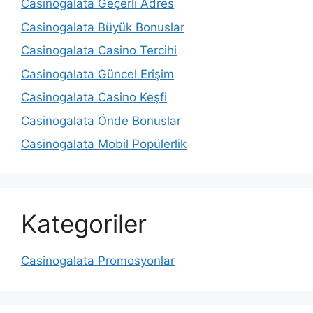
Casinogalata Geçerli Adres
Casinogalata Büyük Bonuslar
Casinogalata Casino Tercihi
Casinogalata Güncel Erişim
Casinogalata Casino Keşfi
Casinogalata Önde Bonuslar
Casinogalata Mobil Popülerlik
Kategoriler
Casinogalata Promosyonlar