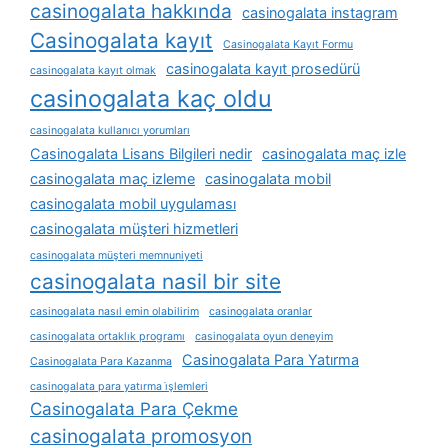
casinogalata hakkında
casinogalata instagram
Casinogalata kayıt
Casinogalata Kayıt Formu
casinogalata kayıt prosedürü
casinogalata kayıt olmak
casinogalata kaç oldu
casinogalata kullanıcı yorumları
Casinogalata Lisans Bilgileri nedir
casinogalata maç izle
casinogalata maç izleme
casinogalata mobil
casinogalata mobil uygulaması
casinogalata müşteri hizmetleri
casinogalata müşteri memnuniyeti
casinogalata nasil bir site
casinogalata nasıl emin olabilirim
casinogalata oranlar
casinogalata ortaklık programı
casinogalata oyun deneyim
Casinogalata Para Yatırma
Casinogalata Para Kazanma
casinogalata para yatırma i̇şlemleri
Casinogalata Para Çekme
casinogalata promosyon