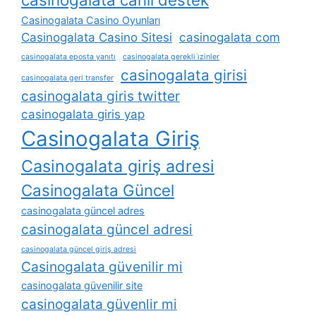
Casinogalata Casino Oyunları
Casinogalata Casino Sitesi
casinogalata com
casinogalata eposta yanıtı
casinogalata gerekli i̇zinler
casinogalata girisi
casinogalata geri transfer
casinogalata giris twitter
casinogalata giris yap
Casinogalata Giriş
Casinogalata giriş adresi
Casinogalata Güncel
casinogalata güncel adres
casinogalata güncel adresi
casinogalata güncel giriş adresi
Casinogalata güvenilir mi
casinogalata güvenilir site
casinogalata güvenlir mi