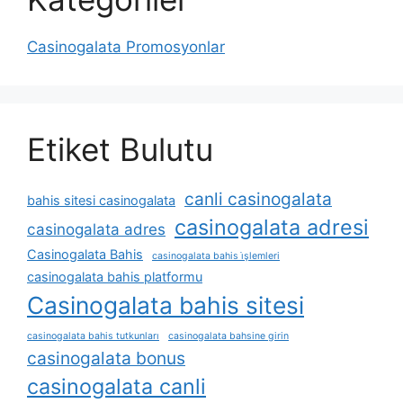
Casinogalata Promosyonlar
Etiket Bulutu
canli casinogalata
bahis sitesi casinogalata
casinogalata adresi
casinogalata adres
Casinogalata Bahis
casinogalata bahis i̇şlemleri
casinogalata bahis platformu
Casinogalata bahis sitesi
casinogalata bahis tutkunları
casinogalata bahsine girin
casinogalata bonus
casinogalata canli