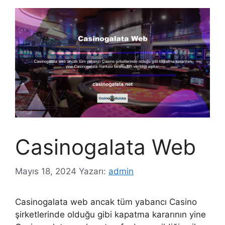
Casinogalata Web
Mayıs 18, 2024
Yazarı:
admin
Casinogalata web ancak tüm yabancı Casino
şirketlerinde olduğu gibi kapatma kararının yine