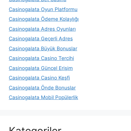
Casinogalata Oyun Platformu
Casinogalata Ödeme Kolaylığı
Casinogalata Adres Oyunları
Casinogalata Geçerli Adres
Casinogalata Büyük Bonuslar
Casinogalata Casino Tercihi
Casinogalata Güncel Erişim
Casinogalata Casino Keşfi
Casinogalata Önde Bonuslar
Casinogalata Mobil Popülerlik
Kategoriler