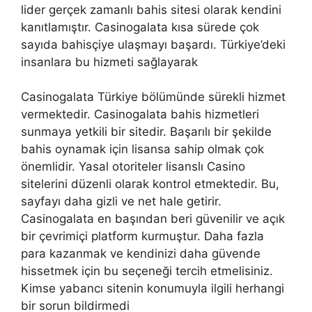
lider gerçek zamanlı bahis sitesi olarak kendini
kanıtlamıştır. Casinogalata kısa sürede çok
sayıda bahisçiye ulaşmayı başardı. Türkiye’deki
insanlara bu hizmeti sağlayarak
Casinogalata Türkiye bölümünde sürekli hizmet
vermektedir. Casinogalata bahis hizmetleri
sunmaya yetkili bir sitedir. Başarılı bir şekilde
bahis oynamak için lisansa sahip olmak çok
önemlidir. Yasal otoriteler lisanslı Casino
sitelerini düzenli olarak kontrol etmektedir. Bu,
sayfayı daha gizli ve net hale getirir.
Casinogalata en başından beri güvenilir ve açık
bir çevrimiçi platform kurmuştur. Daha fazla
para kazanmak ve kendinizi daha güvende
hissetmek için bu seçeneği tercih etmelisiniz.
Kimse yabancı sitenin konumuyla ilgili herhangi
bir sorun bildirmedi