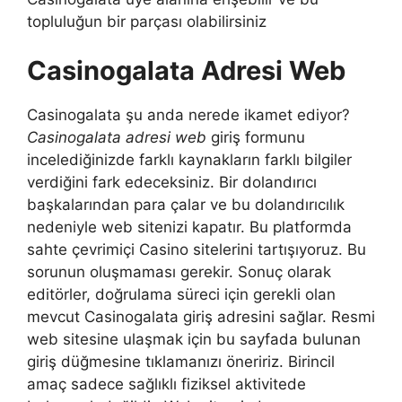
topluluğun bir parçası olabilirsiniz
Casinogalata Adresi Web
Casinogalata şu anda nerede ikamet ediyor?
Casinogalata adresi web
giriş formunu
incelediğinizde farklı kaynakların farklı bilgiler
verdiğini fark edeceksiniz. Bir dolandırıcı
başkalarından para çalar ve bu dolandırıcılık
nedeniyle web sitenizi kapatır. Bu platformda
sahte çevrimiçi Casino sitelerini tartışıyoruz. Bu
sorunun oluşmaması gerekir. Sonuç olarak
editörler, doğrulama süreci için gerekli olan
mevcut Casinogalata giriş adresini sağlar. Resmi
web sitesine ulaşmak için bu sayfada bulunan
giriş düğmesine tıklamanızı öneririz. Birincil
amaç sadece sağlıklı fiziksel aktivitede