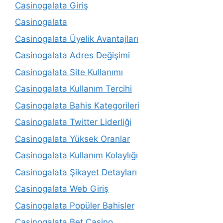
Casinogalata Giriş
Casinogalata
Casinogalata Üyelik Avantajları
Casinogalata Adres Değişimi
Casinogalata Site Kullanımı
Casinogalata Kullanım Tercihi
Casinogalata Bahis Kategorileri
Casinogalata Twitter Liderliği
Casinogalata Yüksek Oranlar
Casinogalata Kullanım Kolaylığı
Casinogalata Şikayet Detayları
Casinogalata Web Giriş
Casinogalata Popüler Bahisler
Casinogalata Bet Casino