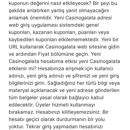
kuponun değerini nasıl etkileyecek? Bir şeyi bu
şekilde anlatırken yanlış yanıt olmayacağını
anlamak önemlidir. Yeni
Casinogalata adresi
web
giriş uygulaması sistemdeki genel
kuponları, kazanan kuponları, puanları veya
kaybedilen kuponları etkilememektedir. Yeni bir
URL kullanarak Casinogalata web sitesine gidin
ve ardından Fiyat bölümüne geçin. Yeni
Casinogalata hesabıma etkisi yeni Casinogalata
etkilenir mi? Hesabınıza erişmek için kullanıcı
adınızı, yeni giriş adınızı ve şifrenizi ve yeni giriş
bilgilerinizi girin. Sağladığınız her türlü bilgi veya
materyal açıklanacak ve yeni adrese gönderilen
tüm belgeler yasal olarak bağlayıcı kabul
edilecektir. Üyeler hizmeti kullanmayı
bırakamaz. Hesabınızı kilitleyemezsiniz. Bir
hesabı geçici olarak durdurmanın bir yolu
yoktur. Tekrar giriş yapmadan hesabınızı