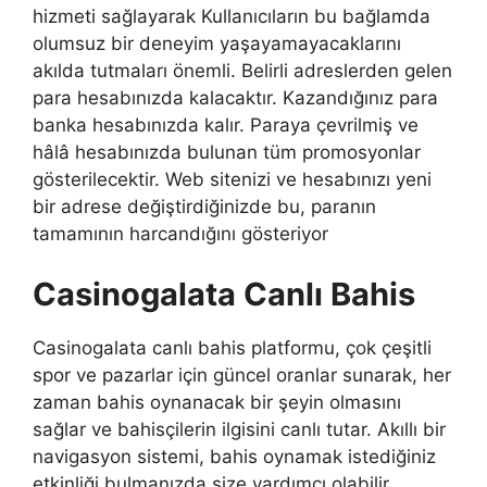
hizmeti sağlayarak Kullanıcıların bu bağlamda
olumsuz bir deneyim yaşayamayacaklarını
akılda tutmaları önemli. Belirli adreslerden gelen
para hesabınızda kalacaktır. Kazandığınız para
banka hesabınızda kalır. Paraya çevrilmiş ve
hâlâ hesabınızda bulunan tüm promosyonlar
gösterilecektir. Web sitenizi ve hesabınızı yeni
bir adrese değiştirdiğinizde bu, paranın
tamamının harcandığını gösteriyor
Casinogalata Canlı Bahis
Casinogalata canlı bahis platformu, çok çeşitli
spor ve pazarlar için güncel oranlar sunarak, her
zaman bahis oynanacak bir şeyin olmasını
sağlar ve bahisçilerin ilgisini canlı tutar. Akıllı bir
navigasyon sistemi, bahis oynamak istediğiniz
etkinliği bulmanızda size yardımcı olabilir.