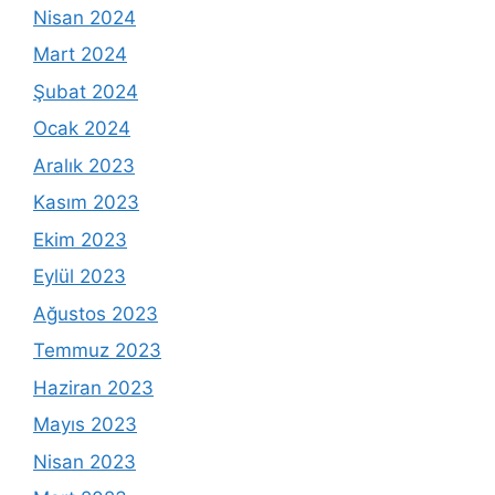
Nisan 2024
Mart 2024
Şubat 2024
Ocak 2024
Aralık 2023
Kasım 2023
Ekim 2023
Eylül 2023
Ağustos 2023
Temmuz 2023
Haziran 2023
Mayıs 2023
Nisan 2023