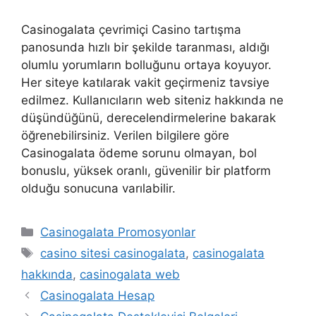
Casinogalata çevrimiçi Casino tartışma
panosunda hızlı bir şekilde taranması, aldığı
olumlu yorumların bolluğunu ortaya koyuyor.
Her siteye katılarak vakit geçirmeniz tavsiye
edilmez. Kullanıcıların web siteniz hakkında ne
düşündüğünü, derecelendirmelerine bakarak
öğrenebilirsiniz. Verilen bilgilere göre
Casinogalata ödeme sorunu olmayan, bol
bonuslu, yüksek oranlı, güvenilir bir platform
olduğu sonucuna varılabilir.
Kategoriler
Casinogalata Promosyonlar
Etiketler
casino sitesi casinogalata
,
casinogalata
hakkında
,
casinogalata web
Casinogalata Hesap