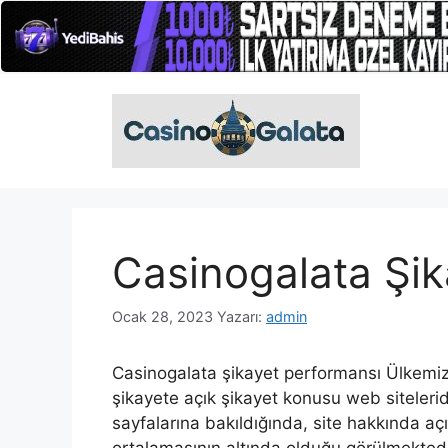
İçeriğe
atla
Casinogalata Şik
Ocak 28, 2023
Yazarı:
admin
Casinogalata şikayet performansı Ülkemizde 
şikayete açık şikayet konusu web siteleridi
sayfalarına bakıldığında, site hakkında aç
ortalamasının altında olduğu görülmektedir.