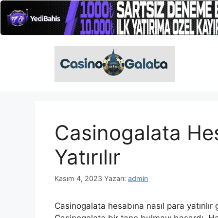
İçeriğe
atla
Casinogalata Hes
Yatırılır
Kasım 4, 2023
Yazarı:
admin
Casinogalata hesabına nasıl para yatırılı
Casinogalata bir tane bulmayı başardı. Ha