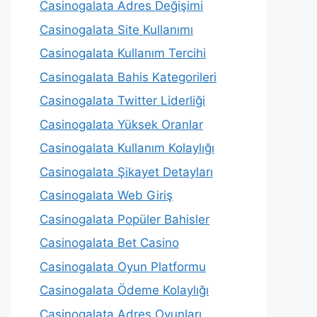
Casinogalata Adres Değişimi
Casinogalata Site Kullanımı
Casinogalata Kullanım Tercihi
Casinogalata Bahis Kategorileri
Casinogalata Twitter Liderliği
Casinogalata Yüksek Oranlar
Casinogalata Kullanım Kolaylığı
Casinogalata Şikayet Detayları
Casinogalata Web Giriş
Casinogalata Popüler Bahisler
Casinogalata Bet Casino
Casinogalata Oyun Platformu
Casinogalata Ödeme Kolaylığı
Casinogalata Adres Oyunları