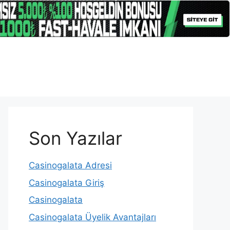
Son Yazılar
Casinogalata Adresi
Casinogalata Giriş
Casinogalata
Casinogalata Üyelik Avantajları