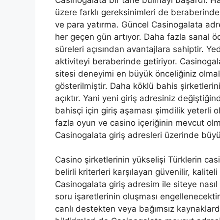
üzere farklı gereksinimleri de beraberind
ve para yatırma. Güncel Casinogalata adr
her geçen gün artıyor. Daha fazla sanal ö
süreleri açısından avantajlara sahiptir. Ye
aktiviteyi beraberinde getiriyor. Casinog
sitesi deneyimi en büyük önceliğiniz olmal
gösterilmiştir. Daha köklü bahis şirketleri
açıktır. Yani yeni giriş adresiniz değiştiğ
bahisçi için giriş aşaması şimdilik yeterli
fazla oyun ve casino içeriğinin mevcut ol
Casinogalata giriş adresleri üzerinde büyü
Casino şirketlerinin yükselişi Türklerin c
belirli kriterleri karşılayan güvenilir, kali
Casinogalata giriş adresim ile siteye nas
soru işaretlerinin oluşması engellenecekti
canlı destekten veya bağımsız kaynaklardan