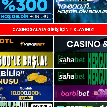
CASINOGALATA GİRİŞ İÇİN TIKLAYINIZ!