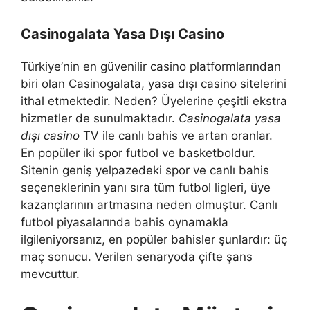
Casinogalata Yasa Dışı Casino
Türkiye’nin en güvenilir casino platformlarından
biri olan Casinogalata, yasa dışı casino sitelerini
ithal etmektedir. Neden? Üyelerine çeşitli ekstra
hizmetler de sunulmaktadır.
Casinogalata yasa
dışı casino
TV ile canlı bahis ve artan oranlar.
En popüler iki spor futbol ve basketboldur.
Sitenin geniş yelpazedeki spor ve canlı bahis
seçeneklerinin yanı sıra tüm futbol ligleri, üye
kazançlarının artmasına neden olmuştur. Canlı
futbol piyasalarında bahis oynamakla
ilgileniyorsanız, en popüler bahisler şunlardır: üç
maç sonucu. Verilen senaryoda çifte şans
mevcuttur.