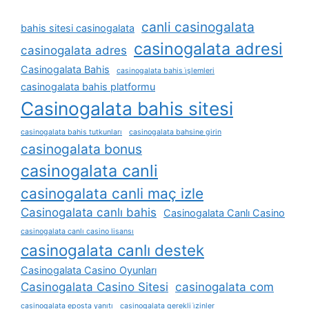
canli casinogalata
bahis sitesi casinogalata
casinogalata adresi
casinogalata adres
Casinogalata Bahis
casinogalata bahis i̇şlemleri
casinogalata bahis platformu
Casinogalata bahis sitesi
casinogalata bahis tutkunları
casinogalata bahsine girin
casinogalata bonus
casinogalata canli
casinogalata canli maç izle
Casinogalata canlı bahis
Casinogalata Canlı Casino
casinogalata canlı casino lisansı
casinogalata canlı destek
Casinogalata Casino Oyunları
Casinogalata Casino Sitesi
casinogalata com
casinogalata eposta yanıtı
casinogalata gerekli i̇zinler