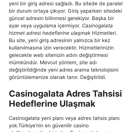
yeni bir giriş adresi sağladı. Bu sitede de paralel
bir durum ortaya çıkıyor. Giriş yaparken sitedeki
güncel adresin bilinmesi gerekiyor. Başka bir
ayar veya uygulama içermiyor.
Casinogalata
hizmet adresi hedeflerine ulaşmak
Hizmetleri.
Bu site, yeni giriş adresinin yalnızca bir kez
kullanılmasına izin verecektir. Hizmetlerinizin
gelecekte web sitenizin adını değiştirmesi
mümkündür. Mevcut yöntem, site adı
değiştirildiğinde yeni adres arama teknolojisini
görüntülemenize olanak tanır. Değiştirildi.
Casinogalata Adres Tahsisi
Hedeflerine Ulaşmak
Casinogalata yeni planı veya adres tahsis planı
yok.Türkiye’nin en güvenilir casino