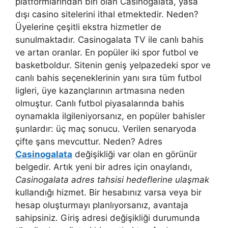
platformlarından biri olan Casinogalata, yasa
dışı casino sitelerini ithal etmektedir. Neden?
Üyelerine çeşitli ekstra hizmetler de
sunulmaktadır. Casinogalata TV ile canlı bahis
ve artan oranlar. En popüler iki spor futbol ve
basketboldur. Sitenin geniş yelpazedeki spor ve
canlı bahis seçeneklerinin yanı sıra tüm futbol
ligleri, üye kazançlarının artmasına neden
olmuştur. Canlı futbol piyasalarında bahis
oynamakla ilgileniyorsanız, en popüler bahisler
şunlardır: üç maç sonucu. Verilen senaryoda
çifte şans mevcuttur. Neden? Adres
Casinogalata
değişikliği var olan en görünür
belgedir. Artık yeni bir adres için onaylandı,
Casinogalata adres tahsisi hedeflerine ulaşmak
kullandığı hizmet. Bir hesabınız varsa veya bir
hesap oluşturmayı planlıyorsanız, avantaja
sahipsiniz. Giriş adresi değişikliği durumunda