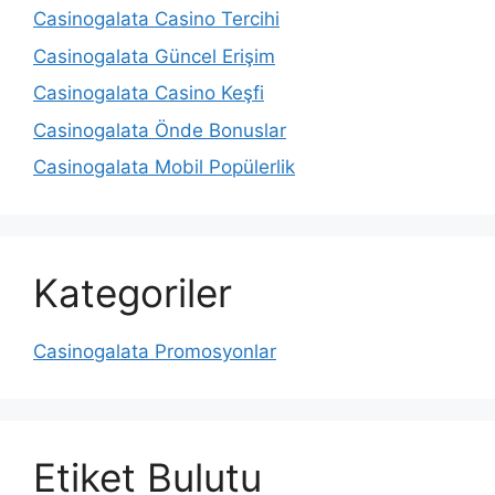
Casinogalata Casino Tercihi
Casinogalata Güncel Erişim
Casinogalata Casino Keşfi
Casinogalata Önde Bonuslar
Casinogalata Mobil Popülerlik
Kategoriler
Casinogalata Promosyonlar
Etiket Bulutu