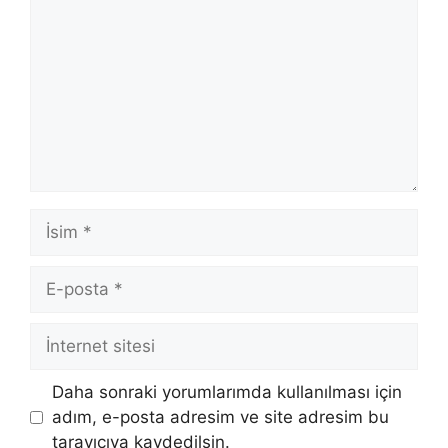
İsim
E-
posta
İnternet
sitesi
Daha sonraki yorumlarımda kullanılması için
adım, e-posta adresim ve site adresim bu
tarayıcıya kaydedilsin.