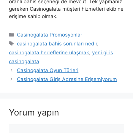
oranlı bahis seçeneği de mevcut. Tek yapmanız
gereken Casinogalata müşteri hizmetleri ekibine
erişime sahip olmak.
Kategoriler
Casinogalata Promosyonlar
Etiketler
casinogalata bahis sorunları nedir
,
casinogalata hedeflerine ulaşmak
,
yeni giris
casinogalata
Casinogalata Oyun Türleri
Casinogalata Giriş Adresine Erişemiyorum
Yorum yapın
Yorum