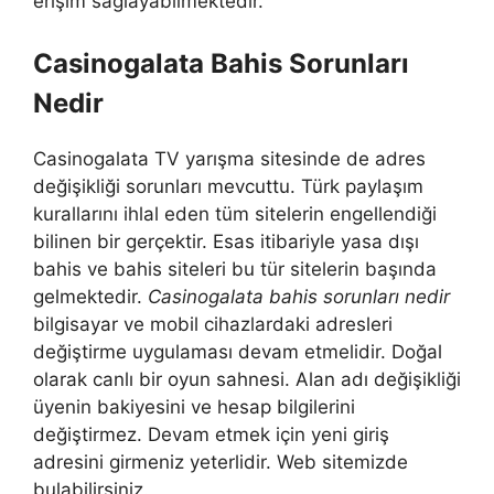
erişim sağlayabilmektedir.
Casinogalata Bahis Sorunları
Nedir
Casinogalata TV yarışma sitesinde de adres
değişikliği sorunları mevcuttu. Türk paylaşım
kurallarını ihlal eden tüm sitelerin engellendiği
bilinen bir gerçektir. Esas itibariyle yasa dışı
bahis ve bahis siteleri bu tür sitelerin başında
gelmektedir.
Casinogalata bahis sorunları nedir
bilgisayar ve mobil cihazlardaki adresleri
değiştirme uygulaması devam etmelidir. Doğal
olarak canlı bir oyun sahnesi. Alan adı değişikliği
üyenin bakiyesini ve hesap bilgilerini
değiştirmez. Devam etmek için yeni giriş
adresini girmeniz yeterlidir. Web sitemizde
bulabilirsiniz.