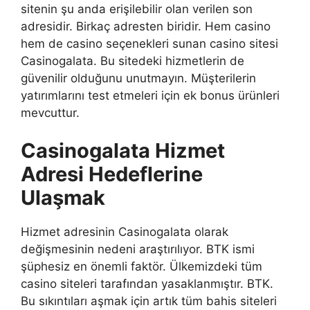
sitenin şu anda erişilebilir olan verilen son
adresidir. Birkaç adresten biridir. Hem casino
hem de casino seçenekleri sunan casino sitesi
Casinogalata. Bu sitedeki hizmetlerin de
güvenilir olduğunu unutmayın. Müşterilerin
yatırımlarını test etmeleri için ek bonus ürünleri
mevcuttur.
Casinogalata Hizmet
Adresi Hedeflerine
Ulaşmak
Hizmet adresinin Casinogalata olarak
değişmesinin nedeni araştırılıyor. BTK ismi
şüphesiz en önemli faktör. Ülkemizdeki tüm
casino siteleri tarafından yasaklanmıştır. BTK.
Bu sıkıntıları aşmak için artık tüm bahis siteleri