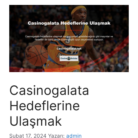
Casinogalata
Hedeflerine
Ulaşmak
Şubat 17, 2024
Yazarı:
admin