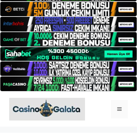
İçeriğe
atla
Menü