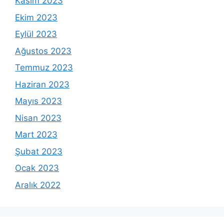
Kasım 2023
Ekim 2023
Eylül 2023
Ağustos 2023
Temmuz 2023
Haziran 2023
Mayıs 2023
Nisan 2023
Mart 2023
Şubat 2023
Ocak 2023
Aralık 2022