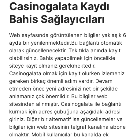
Casinogalata Kaydı
Bahis Sağlayıcıları
Web sayfasında görüntülenen bilgiler yaklaşık 6
ayda bir yenilenmektedir.Bu bağlantı otomatik
olarak güncellenecektir. Tek tıkla anında kayıt
olabilirsiniz. Bahis yapabilmek için öncelikle
siteye kayıt olmanız gerekmektedir.
Casinogalata olmak için kayıt olurken izlemeniz
gereken birkaç önemli adım vardır. Devam
etmeden önce yeni adresinizi net bir şekilde
anlamanız çok önemlidir. Bu bilgiler web
sitesinden alınmıştır. Casinogalata ile bağlantı
kurmak için adres çubuğuna aşağıdaki adresi
giriniz. Diğer bir alternatif ise güncellemeler ve
bilgiler için web sitesinin telgraf kanalına abone
olmaktır. Mobil kullanıcılar bu kanalda ek