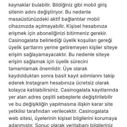
kaynaklar bulabilir. Bildiğiniz gibi mobil giriş
sitenin adını değiştiriyor. Bu nedenle
masaüstünüzdeki aktif bağlantılar mobil
cihazınızda açılmayabilir. Kişisel hesabınıza
erişmek için aboneliğinizi bitirmeniz gerekir.
Casinogalata belirlediği üyelik koşulları gereği
üyelik şartlarını yerine getiremeyen kişiler siteye
erişim sağlayamayacaktır. Bu nedenle siteye
erişim sağlamak için üyelik sürecini
tamamlamak önemlidir. Üye olarak
kaydolduktan sonra basit kayıt adımlarını takip
ederek Instagram hesabınıza ücretsiz olarak
kolayca katılabilirsiniz. Casinogalata kayıtlarında
yer alan adres çeşitli sebeplerle değiştirilebilir
ve bu değişikliğin yapılmasına ilişkin karar site
yetkilisi tarafından verilecektir. Casinogalata
web sitesi, üyelerinin kişisel bilgilerini korumaya
adanmıştır. Sonuç olarak veritabanı bilgileriniz