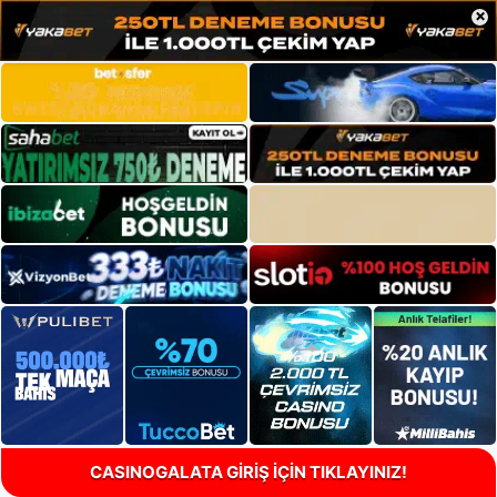
×
CASINOGALATA GİRİŞ İÇİN TIKLAYINIZ!