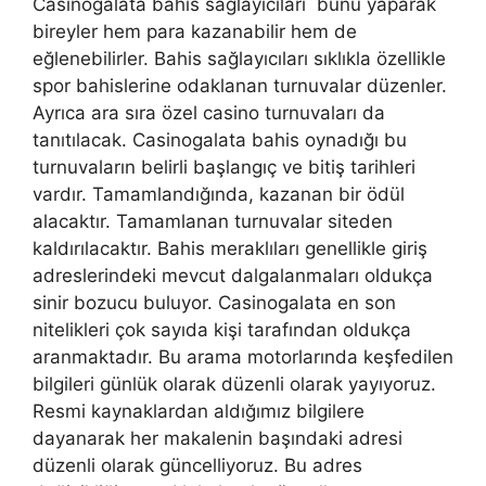
Casinogalata bahis sağlayıcıları bunu yaparak
bireyler hem para kazanabilir hem de
eğlenebilirler. Bahis sağlayıcıları sıklıkla özellikle
spor bahislerine odaklanan turnuvalar düzenler.
Ayrıca ara sıra özel casino turnuvaları da
tanıtılacak. Casinogalata bahis oynadığı bu
turnuvaların belirli başlangıç ​​ve bitiş tarihleri ​​
vardır. Tamamlandığında, kazanan bir ödül
alacaktır. Tamamlanan turnuvalar siteden
kaldırılacaktır. Bahis meraklıları genellikle giriş
adreslerindeki mevcut dalgalanmaları oldukça
sinir bozucu buluyor. Casinogalata en son
nitelikleri çok sayıda kişi tarafından oldukça
aranmaktadır. Bu arama motorlarında keşfedilen
bilgileri günlük olarak düzenli olarak yayıyoruz.
Resmi kaynaklardan aldığımız bilgilere
dayanarak her makalenin başındaki adresi
düzenli olarak güncelliyoruz. Bu adres