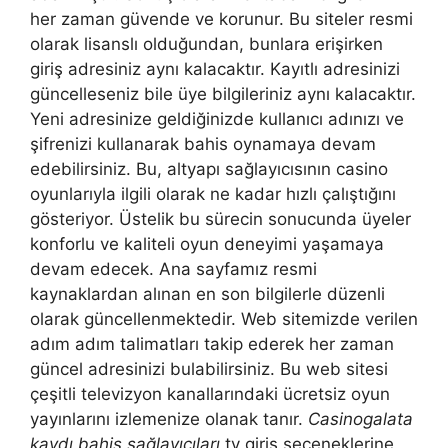
her zaman güvende ve korunur. Bu siteler resmi
olarak lisanslı olduğundan, bunlara erişirken
giriş adresiniz aynı kalacaktır. Kayıtlı adresinizi
güncelleseniz bile üye bilgileriniz aynı kalacaktır.
Yeni adresinize geldiğinizde kullanıcı adınızı ve
şifrenizi kullanarak bahis oynamaya devam
edebilirsiniz. Bu, altyapı sağlayıcısının casino
oyunlarıyla ilgili olarak ne kadar hızlı çalıştığını
gösteriyor. Üstelik bu sürecin sonucunda üyeler
konforlu ve kaliteli oyun deneyimi yaşamaya
devam edecek. Ana sayfamız resmi
kaynaklardan alınan en son bilgilerle düzenli
olarak güncellenmektedir. Web sitemizde verilen
adım adım talimatları takip ederek her zaman
güncel adresinizi bulabilirsiniz. Bu web sitesi
çeşitli televizyon kanallarındaki ücretsiz oyun
yayınlarını izlemenize olanak tanır.
Casinogalata
kaydı bahis sağlayıcıları
tv giriş seçeneklerine