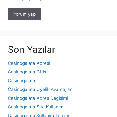
Son Yazılar
Casinogalata Adresi
Casinogalata Giriş
Casinogalata
Casinogalata Üyelik Avantajları
Casinogalata Adres Değişimi
Casinogalata Site Kullanımı
Casinogalata Kullanım Tercihi