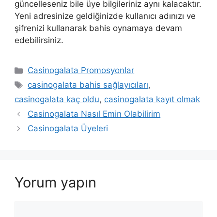
güncelleseniz bile üye bilgileriniz aynı kalacaktır.
Yeni adresinize geldiğinizde kullanıcı adınızı ve
şifrenizi kullanarak bahis oynamaya devam
edebilirsiniz.
Kategoriler
Casinogalata Promosyonlar
Etiketler
casinogalata bahis sağlayıcıları
,
casinogalata kaç oldu
,
casinogalata kayıt olmak
Casinogalata Nasıl Emin Olabilirim
Casinogalata Üyeleri
Yorum yapın
Yorum