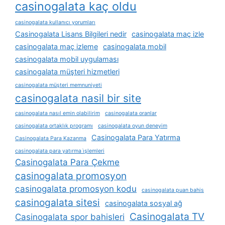
casinogalata kaç oldu
casinogalata kullanıcı yorumları
Casinogalata Lisans Bilgileri nedir
casinogalata maç izle
casinogalata maç izleme
casinogalata mobil
casinogalata mobil uygulaması
casinogalata müşteri hizmetleri
casinogalata müşteri memnuniyeti
casinogalata nasil bir site
casinogalata nasıl emin olabilirim
casinogalata oranlar
casinogalata ortaklık programı
casinogalata oyun deneyim
Casinogalata Para Yatırma
Casinogalata Para Kazanma
casinogalata para yatırma i̇şlemleri
Casinogalata Para Çekme
casinogalata promosyon
casinogalata promosyon kodu
casinogalata puan bahis
casinogalata sitesi
casinogalata sosyal ağ
Casinogalata TV
Casinogalata spor bahisleri