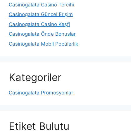
Casinogalata Casino Tercihi
Casinogalata Güncel Erişim
Casinogalata Casino Keşfi
Casinogalata Önde Bonuslar
Casinogalata Mobil Popülerlik
Kategoriler
Casinogalata Promosyonlar
Etiket Bulutu