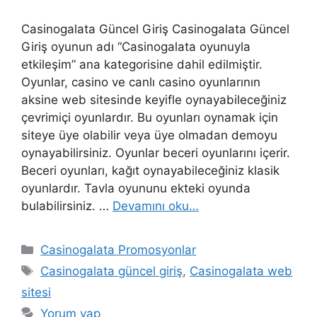
Casinogalata Güncel Giriş Casinogalata Güncel
Giriş oyunun adı “Casinogalata oyunuyla
etkileşim” ana kategorisine dahil edilmiştir.
Oyunlar, casino ve canlı casino oyunlarının
aksine web sitesinde keyifle oynayabileceğiniz
çevrimiçi oyunlardır. Bu oyunları oynamak için
siteye üye olabilir veya üye olmadan demoyu
oynayabilirsiniz. Oyunlar beceri oyunlarını içerir.
Beceri oyunları, kağıt oynayabileceğiniz klasik
oyunlardır. Tavla oyununu ekteki oyunda
bulabilirsiniz. …
Devamını oku…
Kategoriler
Casinogalata Promosyonlar
Etiketler
Casinogalata güncel giriş
,
Casinogalata web
sitesi
Yorum yap