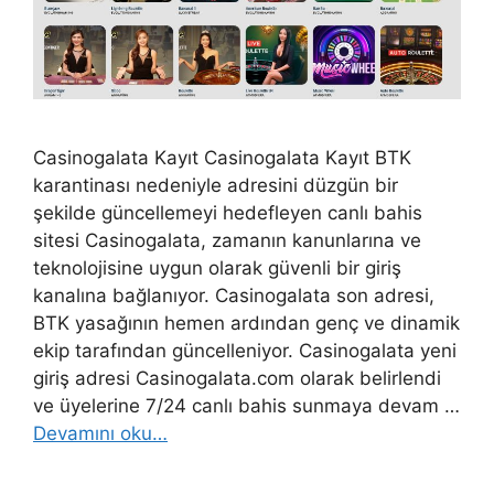
Casinogalata Kayıt Casinogalata Kayıt BTK
karantinası nedeniyle adresini düzgün bir
şekilde güncellemeyi hedefleyen canlı bahis
sitesi Casinogalata, zamanın kanunlarına ve
teknolojisine uygun olarak güvenli bir giriş
kanalına bağlanıyor. Casinogalata son adresi,
BTK yasağının hemen ardından genç ve dinamik
ekip tarafından güncelleniyor. Casinogalata yeni
giriş adresi Casinogalata.com olarak belirlendi
ve üyelerine 7/24 canlı bahis sunmaya devam …
Devamını oku…