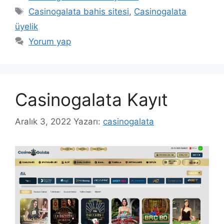
Etiketler
Casinogalata bahis sitesi
,
Casinogalata
üyelik
Yorum yap
Casinogalata Kayıt
Aralık 3, 2022
Yazarı:
casinogalata