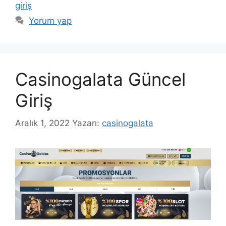
giriş
Yorum yap
Casinogalata Güncel
Giriş
Aralık 1, 2022
Yazarı:
casinogalata