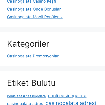
Casinogalata Casino Keşfi
Casinogalata Önde Bonuslar
Casinogalata Mobil Popülerlik
Kategoriler
Casinogalata Promosyonlar
Etiket Bulutu
canli casinogalata
bahis sitesi casinogalata
casinogalata adresi
casinogalata adres