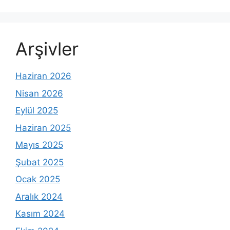
Arşivler
Haziran 2026
Nisan 2026
Eylül 2025
Haziran 2025
Mayıs 2025
Şubat 2025
Ocak 2025
Aralık 2024
Kasım 2024