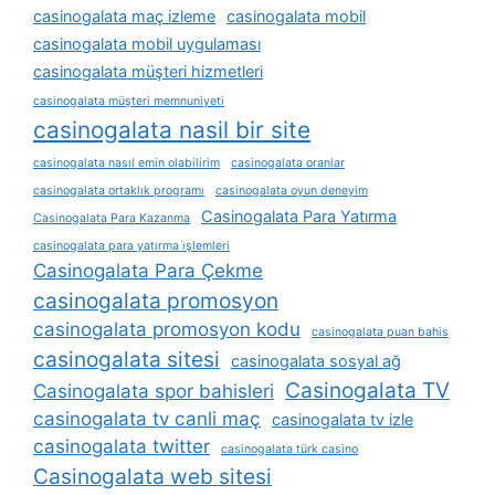
casinogalata maç izleme
casinogalata mobil
casinogalata mobil uygulaması
casinogalata müşteri hizmetleri
casinogalata müşteri memnuniyeti
casinogalata nasil bir site
casinogalata nasıl emin olabilirim
casinogalata oranlar
casinogalata ortaklık programı
casinogalata oyun deneyim
Casinogalata Para Yatırma
Casinogalata Para Kazanma
casinogalata para yatırma i̇şlemleri
Casinogalata Para Çekme
casinogalata promosyon
casinogalata promosyon kodu
casinogalata puan bahis
casinogalata sitesi
casinogalata sosyal ağ
Casinogalata TV
Casinogalata spor bahisleri
casinogalata tv canli maç
casinogalata tv izle
casinogalata twitter
casinogalata türk casino
Casinogalata web sitesi