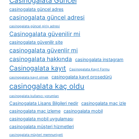
Casinogalata Güncel
casinogalata güncel adres
casinogalata güncel adresi
casinogalata güncel giriş adresi
Casinogalata güvenilir mi
casinogalata güvenilir site
casinogalata güvenlir mi
casinogalata hakkında
casinogalata instagram
Casinogalata kayıt
Casinogalata Kayıt Formu
casinogalata kayıt prosedürü
casinogalata kayıt olmak
casinogalata kaç oldu
casinogalata kullanıcı yorumları
Casinogalata Lisans Bilgileri nedir
casinogalata maç izle
casinogalata maç izleme
casinogalata mobil
casinogalata mobil uygulaması
casinogalata müşteri hizmetleri
casinogalata müşteri memnuniyeti