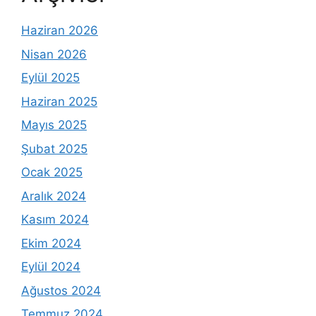
Haziran 2026
Nisan 2026
Eylül 2025
Haziran 2025
Mayıs 2025
Şubat 2025
Ocak 2025
Aralık 2024
Kasım 2024
Ekim 2024
Eylül 2024
Ağustos 2024
Temmuz 2024