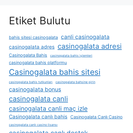
Etiket Bulutu
canli casinogalata
bahis sitesi casinogalata
casinogalata adresi
casinogalata adres
Casinogalata Bahis
casinogalata bahis i̇şlemleri
casinogalata bahis platformu
Casinogalata bahis sitesi
casinogalata bahis tutkunları
casinogalata bahsine girin
casinogalata bonus
casinogalata canli
casinogalata canli maç izle
Casinogalata canlı bahis
Casinogalata Canlı Casino
casinogalata canlı casino lisansı
casinogalata canlı destek