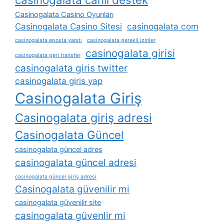
Casinogalata Casino Oyunları
Casinogalata Casino Sitesi
casinogalata com
casinogalata eposta yanıtı
casinogalata gerekli i̇zinler
casinogalata girisi
casinogalata geri transfer
casinogalata giris twitter
casinogalata giris yap
Casinogalata Giriş
Casinogalata giriş adresi
Casinogalata Güncel
casinogalata güncel adres
casinogalata güncel adresi
casinogalata güncel giriş adresi
Casinogalata güvenilir mi
casinogalata güvenilir site
casinogalata güvenlir mi