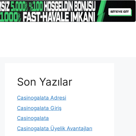
Son Yazılar
Casinogalata Adresi
Casinogalata Giriş
Casinogalata
Casinogalata Üyelik Avantajları