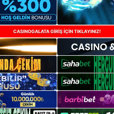
CASINOGALATA GİRİŞ İÇİN TIKLAYINIZ!