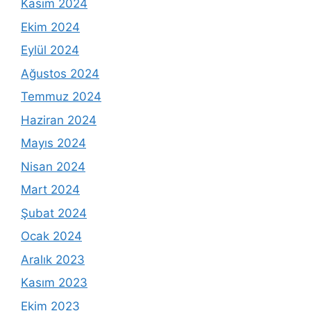
Kasım 2024
Ekim 2024
Eylül 2024
Ağustos 2024
Temmuz 2024
Haziran 2024
Mayıs 2024
Nisan 2024
Mart 2024
Şubat 2024
Ocak 2024
Aralık 2023
Kasım 2023
Ekim 2023