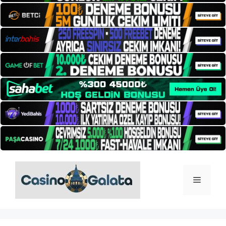
İçeriğe
atla
Menü