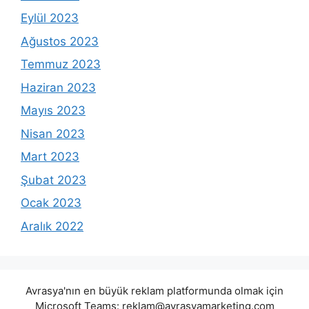
Eylül 2023
Ağustos 2023
Temmuz 2023
Haziran 2023
Mayıs 2023
Nisan 2023
Mart 2023
Şubat 2023
Ocak 2023
Aralık 2022
Avrasya'nın en büyük reklam platformunda olmak için
Microsoft Teams:
reklam@avrasyamarketing.com