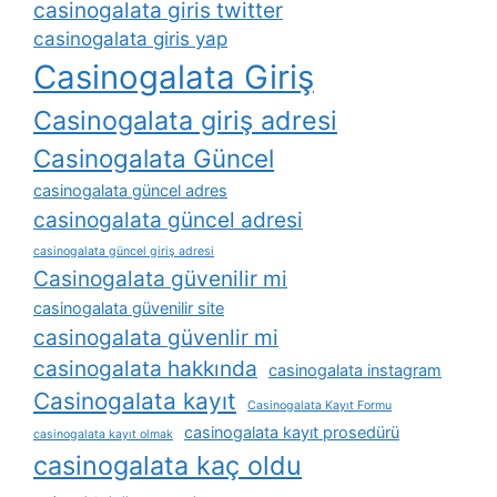
casinogalata giris twitter
casinogalata giris yap
Casinogalata Giriş
Casinogalata giriş adresi
Casinogalata Güncel
casinogalata güncel adres
casinogalata güncel adresi
casinogalata güncel giriş adresi
Casinogalata güvenilir mi
casinogalata güvenilir site
casinogalata güvenlir mi
casinogalata hakkında
casinogalata instagram
Casinogalata kayıt
Casinogalata Kayıt Formu
casinogalata kayıt prosedürü
casinogalata kayıt olmak
casinogalata kaç oldu