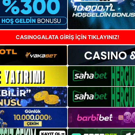
CASINOGALATA GİRİŞ İÇİN TIKLAYINIZ!