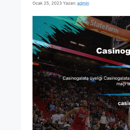
Ocak 25, 2023
Yazarı:
admin