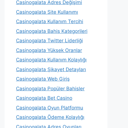
Casinogalata Adres Değişimi
Casinogalata Site Kullanımı
Casinogalata Kullanım Tercihi
Casinogalata Bahis Kategorileri
Casinogalata Twitter Liderliği
Casinogalata Yüksek Oranlar
Casinogalata Kullanım Kolaylığı
Casinogalata Şikayet Detayları
Casinogalata Web Giriş
Casinogalata Popüler Bahisler
Casinogalata Bet Casino
Casinogalata Oyun Platformu
Casinogalata Ödeme Kolaylığı
Casinogalata Adres Oyunları