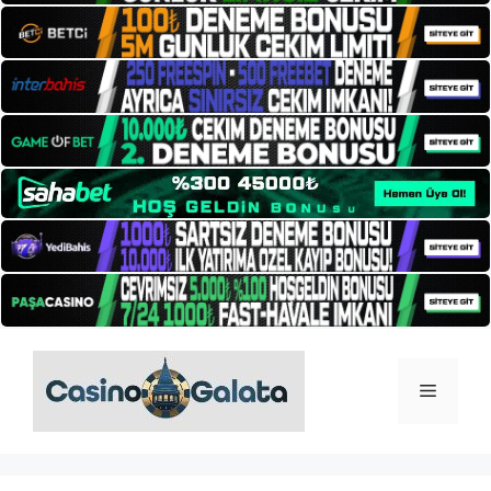
İçeriğe
atla
Menü