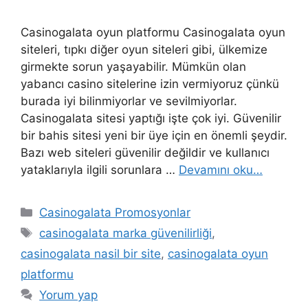
Casinogalata oyun platformu Casinogalata oyun
siteleri, tıpkı diğer oyun siteleri gibi, ülkemize
girmekte sorun yaşayabilir. Mümkün olan
yabancı casino sitelerine izin vermiyoruz çünkü
burada iyi bilinmiyorlar ve sevilmiyorlar.
Casinogalata sitesi yaptığı işte çok iyi. Güvenilir
bir bahis sitesi yeni bir üye için en önemli şeydir.
Bazı web siteleri güvenilir değildir ve kullanıcı
yataklarıyla ilgili sorunlara …
Devamını oku…
Kategoriler
Casinogalata Promosyonlar
Etiketler
casinogalata marka güvenilirliği
,
casinogalata nasil bir site
,
casinogalata oyun
platformu
Yorum yap