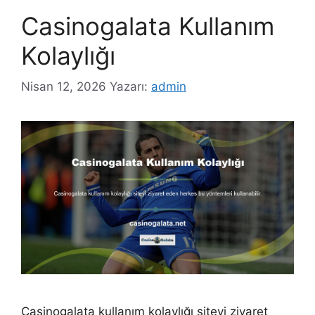
Casinogalata Kullanım
Kolaylığı
Nisan 12, 2026
Yazarı:
admin
Casinogalata kullanım kolaylığı siteyi ziyaret