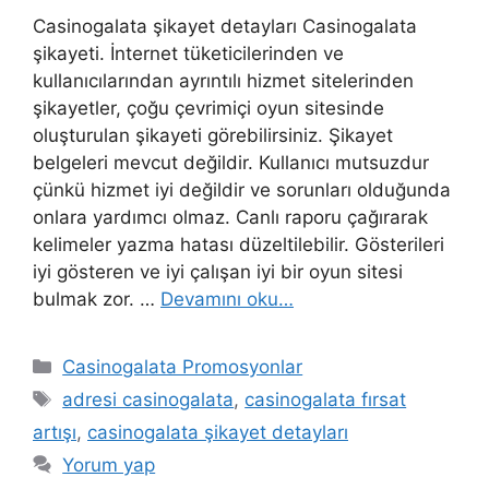
Casinogalata şikayet detayları Casinogalata
şikayeti. İnternet tüketicilerinden ve
kullanıcılarından ayrıntılı hizmet sitelerinden
şikayetler, çoğu çevrimiçi oyun sitesinde
oluşturulan şikayeti görebilirsiniz. Şikayet
belgeleri mevcut değildir. Kullanıcı mutsuzdur
çünkü hizmet iyi değildir ve sorunları olduğunda
onlara yardımcı olmaz. Canlı raporu çağırarak
kelimeler yazma hatası düzeltilebilir. Gösterileri
iyi gösteren ve iyi çalışan iyi bir oyun sitesi
bulmak zor. …
Devamını oku…
Kategoriler
Casinogalata Promosyonlar
Etiketler
adresi casinogalata
,
casinogalata fırsat
artışı
,
casinogalata şikayet detayları
Yorum yap