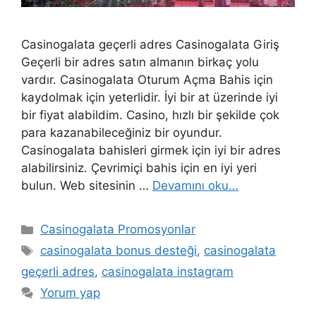
Casinogalata geçerli adres Casinogalata Giriş
Geçerli bir adres satın almanın birkaç yolu
vardır. Casinogalata Oturum Açma Bahis için
kaydolmak için yeterlidir. İyi bir at üzerinde iyi
bir fiyat alabildim. Casino, hızlı bir şekilde çok
para kazanabileceğiniz bir oyundur.
Casinogalata bahisleri girmek için iyi bir adres
alabilirsiniz. Çevrimiçi bahis için en iyi yeri
bulun. Web sitesinin …
Devamını oku…
Kategoriler
Casinogalata Promosyonlar
Etiketler
casinogalata bonus desteği
,
casinogalata
geçerli adres
,
casinogalata instagram
Yorum yap