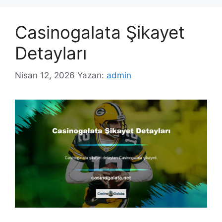
Casinogalata Şikayet
Detayları
Nisan 12, 2026
Yazarı:
admin