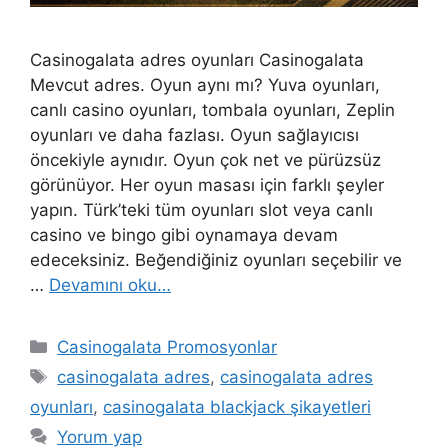
Casinogalata adres oyunları Casinogalata
Mevcut adres. Oyun aynı mı? Yuva oyunları,
canlı casino oyunları, tombala oyunları, Zeplin
oyunları ve daha fazlası. Oyun sağlayıcısı
öncekiyle aynıdır. Oyun çok net ve pürüzsüz
görünüyor. Her oyun masası için farklı şeyler
yapın. Türk’teki tüm oyunları slot veya canlı
casino ve bingo gibi oynamaya devam
edeceksiniz. Beğendiğiniz oyunları seçebilir ve
…
Devamını oku…
Kategoriler
Casinogalata Promosyonlar
Etiketler
casinogalata adres
,
casinogalata adres
oyunları
,
casinogalata blackjack şikayetleri
Yorum yap