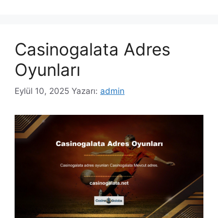
Casinogalata Adres
Oyunları
Eylül 10, 2025
Yazarı:
admin