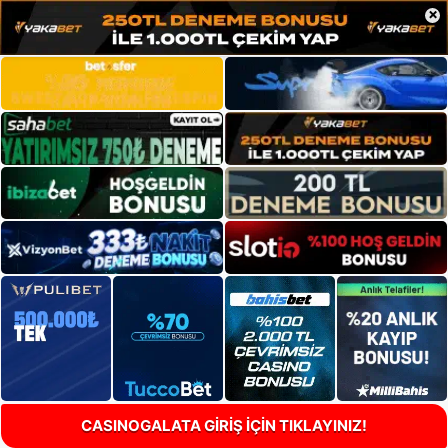
×
CASINOGALATA GİRİŞ İÇİN TIKLAYINIZ!