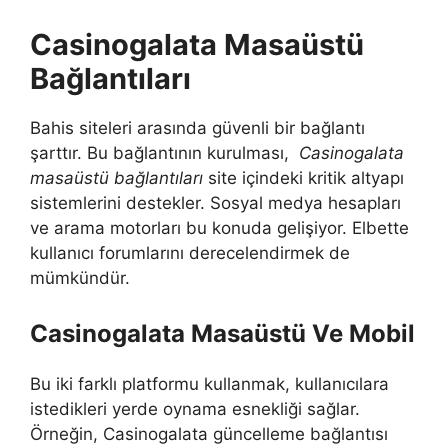
Casinogalata Masaüstü
Bağlantıları
Bahis siteleri arasında güvenli bir bağlantı
şarttır. Bu bağlantının kurulması,
Casinogalata
masaüstü bağlantıları
site içindeki kritik altyapı
sistemlerini destekler. Sosyal medya hesapları
ve arama motorları bu konuda gelişiyor. Elbette
kullanıcı forumlarını derecelendirmek de
mümkündür.
Casinogalata Masaüstü Ve Mobil
Bu iki farklı platformu kullanmak, kullanıcılara
istedikleri yerde oynama esnekliği sağlar.
Örneğin, Casinogalata güncelleme bağlantısı