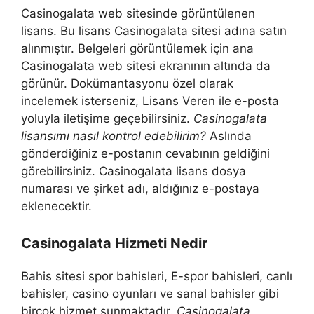
Casinogalata web sitesinde görüntülenen
lisans. Bu lisans Casinogalata sitesi adına satın
alınmıştır. Belgeleri görüntülemek için ana
Casinogalata web sitesi ekranının altında da
görünür. Dokümantasyonu özel olarak
incelemek isterseniz, Lisans Veren ile e-posta
yoluyla iletişime geçebilirsiniz.
Casinogalata
lisansımı nasıl kontrol edebilirim?
Aslında
gönderdiğiniz e-postanın cevabının geldiğini
görebilirsiniz. Casinogalata lisans dosya
numarası ve şirket adı, aldığınız e-postaya
eklenecektir.
Casinogalata Hizmeti Nedir
Bahis sitesi spor bahisleri, E-spor bahisleri, canlı
bahisler, casino oyunları ve sanal bahisler gibi
birçok hizmet sunmaktadır.
Casinogalata