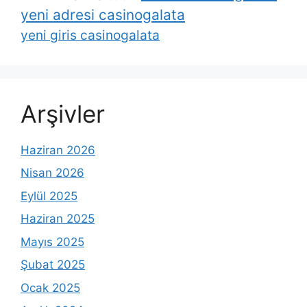
yeni adresi casinogalata
yeni giris casinogalata
Arşivler
Haziran 2026
Nisan 2026
Eylül 2025
Haziran 2025
Mayıs 2025
Şubat 2025
Ocak 2025