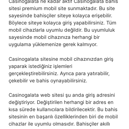
Casinogalata ne kadar aktif Casinogalata bahis
sitesi premium mobil site sunmaktadır. Bu site
sayesinde bahisçiler siteye kolayca erişebilir.
Böylece siteye kolayca giriş yapabilirsiniz. Tüm
mobil cihazlarla uyumlu değildir. Bu uyumluluk
sayesinde mobil cihazınıza herhangi bir
uygulama yüklemenize gerek kalmıyor.
Casinogalata sitesine mobil cihazınızdan giriş
yaparak istediğiniz işlemleri
gerçekleştirebilirsiniz. Ayrıca para yatırabilir,
çekebilir ve bahis oynayabilirsiniz.
Casinogalata web sitesi şu anda giriş adresini
değiştiriyor. Değiştirilen herhangi bir adres en
kısa sürede kullanıcılara bildirilecektir. Bu bahis
sitesinin en başarılı özelliklerinden biri de mobil
cihazlar ile uyumlu olmasıdır. Bahisçiler akıllı