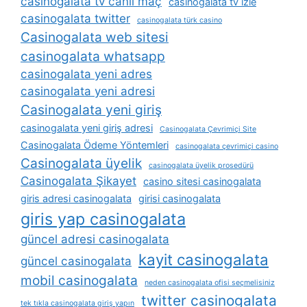
casinogalata tv canli maç
casinogalata tv izle
casinogalata twitter
casinogalata türk casino
Casinogalata web sitesi
casinogalata whatsapp
casinogalata yeni adres
casinogalata yeni adresi
Casinogalata yeni giriş
casinogalata yeni giriş adresi
Casinogalata Çevrimiçi Site
Casinogalata Ödeme Yöntemleri
casinogalata çevrimiçi casino
Casinogalata üyelik
casinogalata üyelik prosedürü
Casinogalata Şikayet
casino sitesi casinogalata
giris adresi casinogalata
girisi casinogalata
giris yap casinogalata
güncel adresi casinogalata
kayit casinogalata
güncel casinogalata
mobil casinogalata
neden casinogalata ofisi seçmelisiniz
twitter casinogalata
tek tıkla casinogalata giriş yapın