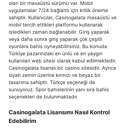
olan bir masaüstü sürümü var. Mobil
uygulamalar 7/24 bağlantı için kritik öneme
sahiptir. Kullanıcılar,
Casinogalata masaüstü ve
mobil
tercih ettikleri platformu kullanarak
istedikleri zaman bağlanabilir. Giriş yaparak
veya daha sonra giriş yaparak çok çeşitli
oyunlara bahis oynayabilirsiniz. Bu konuda
Türkiye pazarındaki en ünlü ve en yaygın
kullanılan web sitesi olarak kabul edilmektedir.
Casinogalata lisanslı bir casino sitesidir. Ayrıca
siyah zemin üzerine kırmızı ve beyaz bir
tasarıma sahiptir. Türkçe seçeneği de
sunuyoruz. Spor bahislerinin yanı sıra bahis
seçenekleri de bulunmaktadır.
Casinogalata Lisansımı Nasıl Kontrol
Edebilirim