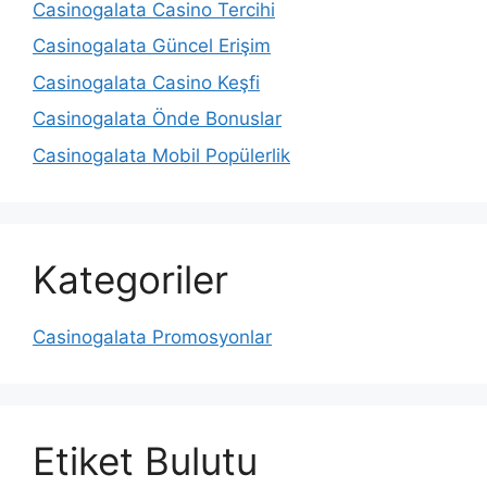
Casinogalata Casino Tercihi
Casinogalata Güncel Erişim
Casinogalata Casino Keşfi
Casinogalata Önde Bonuslar
Casinogalata Mobil Popülerlik
Kategoriler
Casinogalata Promosyonlar
Etiket Bulutu