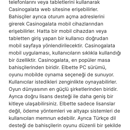
telefonlarını veya tabletlerini kullanarak
Casinogalata web sitesine erişebilirler.
Bahisçiler ayrıca oturum açma adreslerini
girerek Casinogalata mobil cihazlarından
erişebilirler. Hatta bir mobil cihazdan veya
tabletten giriş yapan bir kullanıcı doğrudan
mobil sayfaya yönlendirilecektir. Casinogalata
mobil uygulaması, kullanıcıların sıklıkla kullandığı
bir özelliktir. Casinogalata, en popüler masa
bahisçilerinden biridir. Elbette PC sürümü,
oyunu mobilde oynama seçeneği de sunuyor.
Kullanıcılar istedikleri zenginlikte oynayabilirler.
Oyun dünyasının en güçlü şirketlerinden biridir.
Ayrıca doğru lisans desteği ile daha geniş bir
kitleye ulaşabilirsiniz. Elbette sadece lisanslar
değil, ödeme yöntemleri ve altyapı sistemleri de
kullanıcıları memnun edebilir. Ayrıca Türkçe dil
desteği de bahisçilerin oyunu düzenli bir şekilde