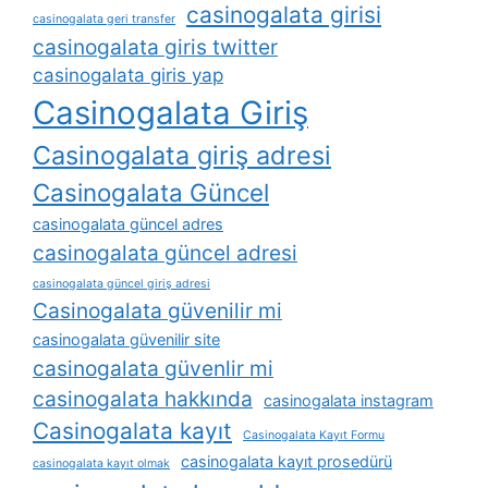
casinogalata girisi
casinogalata geri transfer
casinogalata giris twitter
casinogalata giris yap
Casinogalata Giriş
Casinogalata giriş adresi
Casinogalata Güncel
casinogalata güncel adres
casinogalata güncel adresi
casinogalata güncel giriş adresi
Casinogalata güvenilir mi
casinogalata güvenilir site
casinogalata güvenlir mi
casinogalata hakkında
casinogalata instagram
Casinogalata kayıt
Casinogalata Kayıt Formu
casinogalata kayıt prosedürü
casinogalata kayıt olmak