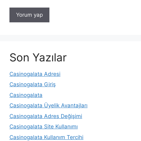
Son Yazılar
Casinogalata Adresi
Casinogalata Giriş
Casinogalata
Casinogalata Üyelik Avantajları
Casinogalata Adres Değişimi
Casinogalata Site Kullanımı
Casinogalata Kullanım Tercihi