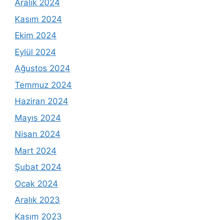
Aralık 2024
Kasım 2024
Ekim 2024
Eylül 2024
Ağustos 2024
Temmuz 2024
Haziran 2024
Mayıs 2024
Nisan 2024
Mart 2024
Şubat 2024
Ocak 2024
Aralık 2023
Kasım 2023